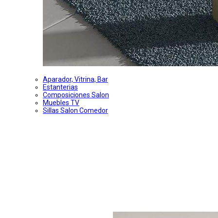
Aparador, Vitrina, Bar
Estanterias
Composiciones Salon
Muebles TV
Sillas Salon Comedor