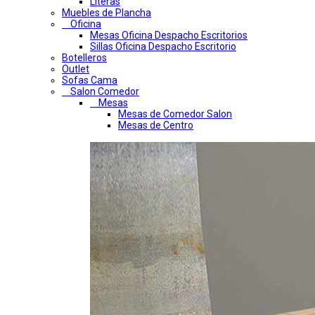
Literas
Muebles de Plancha
Oficina
Mesas Oficina Despacho Escritorios
Sillas Oficina Despacho Escritorio
Botelleros
Outlet
Sofas Cama
Salon Comedor
Mesas
Mesas de Comedor Salon
Mesas de Centro