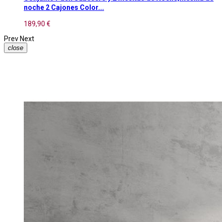
noche 2 Cajones Color...
189,90 €
Prev
Next
close