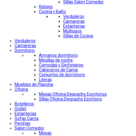
Sillas Salon Comedor
Relojes
Cocina y Baño
Verduleros
Camareras
Estanterias
Multiusos
Sillas de Cocina
Verduleros
Camareras
Dormitorio
Armarios dormitorio
Mesillas de noche
Comodas y Sinfonieres
Cabeceros de Cama
Conjuntos de dormitorio
Literas
Muebles de Plancha
Oficina
Mesas Oficina Despacho Escritorios
Sillas Oficina Despacho Escritorio
Botelleros
Outlet
Estanterias
Sofas Cama
Perchas
Salon Comedor
Mesas