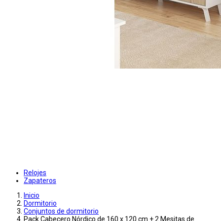
Relojes
Zapateros
Inicio
Dormitorio
Conjuntos de dormitorio
Pack Cabecero Nórdico de 160 x 120 cm + 2 Mesitas de