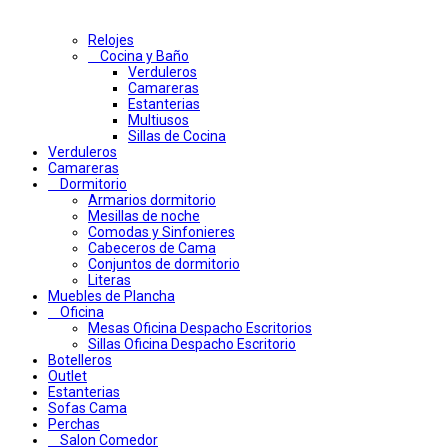
Relojes
Cocina y Baño
Verduleros
Camareras
Estanterias
Multiusos
Sillas de Cocina
Verduleros
Camareras
Dormitorio
Armarios dormitorio
Mesillas de noche
Comodas y Sinfonieres
Cabeceros de Cama
Conjuntos de dormitorio
Literas
Muebles de Plancha
Oficina
Mesas Oficina Despacho Escritorios
Sillas Oficina Despacho Escritorio
Botelleros
Outlet
Estanterias
Sofas Cama
Perchas
Salon Comedor