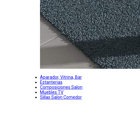
Aparador, Vitrina, Bar
Estanterias
Composiciones Salon
Muebles TV
Sillas Salon Comedor