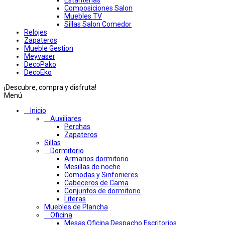
Estanterias
Composiciones Salon
Muebles TV
Sillas Salon Comedor
Relojes
Zapateros
Mueble Gestion
Meyvaser
DecoPako
DecoEko
¡Descubre, compra y disfruta!
Menú
Inicio
Auxiliares
Perchas
Zapateros
Sillas
Dormitorio
Armarios dormitorio
Mesillas de noche
Comodas y Sinfonieres
Cabeceros de Cama
Conjuntos de dormitorio
Literas
Muebles de Plancha
Oficina
Mesas Oficina Despacho Escritorios