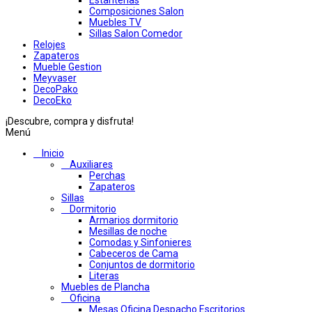
Estanterias
Composiciones Salon
Muebles TV
Sillas Salon Comedor
Relojes
Zapateros
Mueble Gestion
Meyvaser
DecoPako
DecoEko
¡Descubre, compra y disfruta!
Menú
Inicio
Auxiliares
Perchas
Zapateros
Sillas
Dormitorio
Armarios dormitorio
Mesillas de noche
Comodas y Sinfonieres
Cabeceros de Cama
Conjuntos de dormitorio
Literas
Muebles de Plancha
Oficina
Mesas Oficina Despacho Escritorios