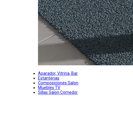
Aparador, Vitrina, Bar
Estanterias
Composiciones Salon
Muebles TV
Sillas Salon Comedor