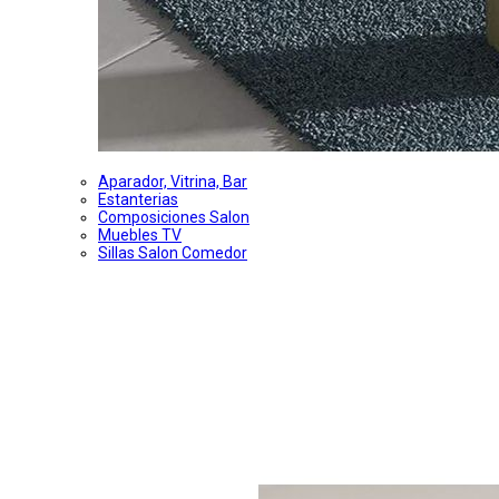
Aparador, Vitrina, Bar
Estanterias
Composiciones Salon
Muebles TV
Sillas Salon Comedor