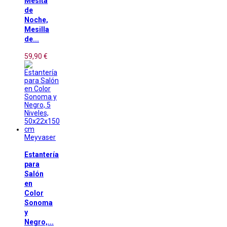
Mesita
de
Noche,
Mesilla
de...
59,90 €
Meyvaser
Estantería
para
Salón
en
Color
Sonoma
y
Negro,...