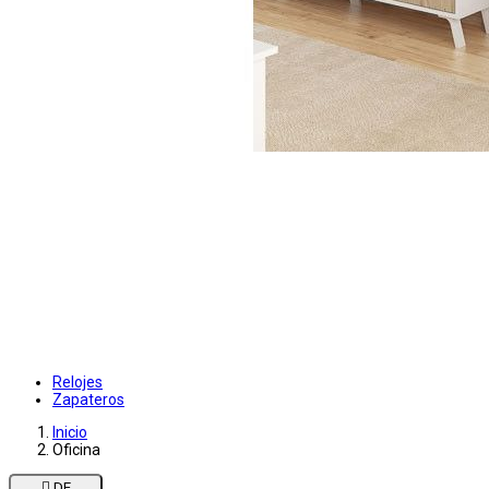
Relojes
Zapateros
Inicio
Oficina

DE