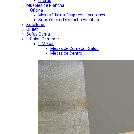
Literas
Muebles de Plancha
Oficina
Mesas Oficina Despacho Escritorios
Sillas Oficina Despacho Escritorio
Botelleros
Outlet
Sofas Cama
Salon Comedor
Mesas
Mesas de Comedor Salon
Mesas de Centro