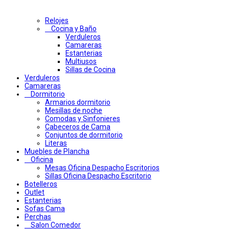
Relojes
Cocina y Baño
Verduleros
Camareras
Estanterias
Multiusos
Sillas de Cocina
Verduleros
Camareras
Dormitorio
Armarios dormitorio
Mesillas de noche
Comodas y Sinfonieres
Cabeceros de Cama
Conjuntos de dormitorio
Literas
Muebles de Plancha
Oficina
Mesas Oficina Despacho Escritorios
Sillas Oficina Despacho Escritorio
Botelleros
Outlet
Estanterias
Sofas Cama
Perchas
Salon Comedor