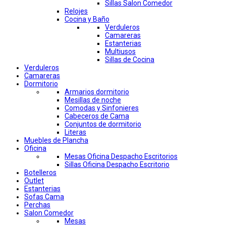
Sillas Salon Comedor
Relojes
Cocina y Baño
Verduleros
Camareras
Estanterias
Multiusos
Sillas de Cocina
Verduleros
Camareras
Dormitorio
Armarios dormitorio
Mesillas de noche
Comodas y Sinfonieres
Cabeceros de Cama
Conjuntos de dormitorio
Literas
Muebles de Plancha
Oficina
Mesas Oficina Despacho Escritorios
Sillas Oficina Despacho Escritorio
Botelleros
Outlet
Estanterias
Sofas Cama
Perchas
Salon Comedor
Mesas