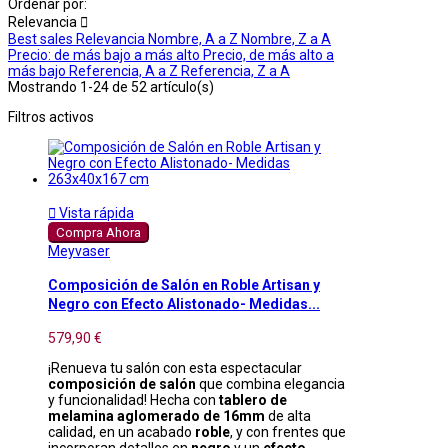
Ordenar por:
Relevancia

Best sales
Relevancia
Nombre, A a Z
Nombre, Z a A
Precio: de más bajo a más alto
Precio, de más alto a
más bajo
Referencia, A a Z
Referencia, Z a A
Mostrando 1-24 de 52 artículo(s)
Filtros activos

Vista rápida
Compra Ahora
Meyvaser
Composición de Salón en Roble Artisan y
Negro con Efecto Alistonado- Medidas...
579,90 €
¡Renueva tu salón con esta espectacular
composición de salón
que combina elegancia
y funcionalidad! Hecha con
tablero de
melamina aglomerado de 16mm
de alta
calidad, en un acabado
roble
, y con frentes que
incorporan detalles en
negro
y un
efecto