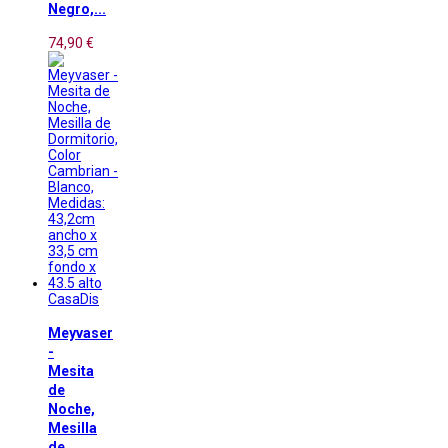
Negro,...
74,90 €
CasaDis
Meyvaser
-
Mesita
de
Noche,
Mesilla
de...