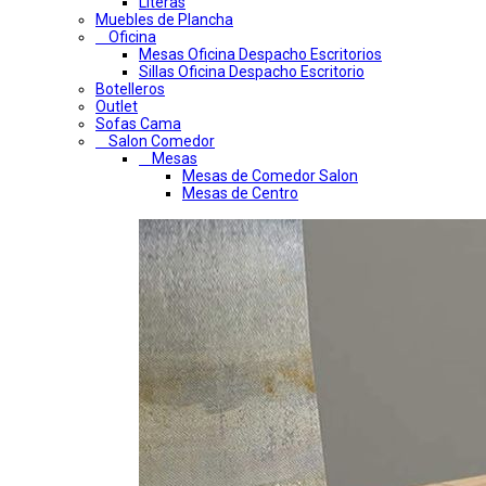
Literas
Muebles de Plancha
Oficina
Mesas Oficina Despacho Escritorios
Sillas Oficina Despacho Escritorio
Botelleros
Outlet
Sofas Cama
Salon Comedor
Mesas
Mesas de Comedor Salon
Mesas de Centro