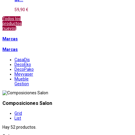
59,90 €
Todos los
productos
nuevos
Marcas
Marcas
CasaDis
DecoEko
DecoPako
Meyvaser
Mueble
Gestion
Composiciones Salon
Grid
List
Hay 52 productos.