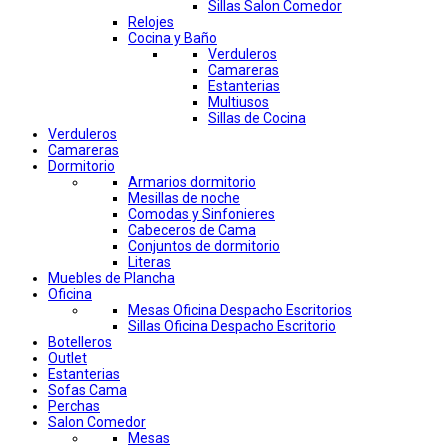
Sillas Salon Comedor
Relojes
Cocina y Baño
Verduleros
Camareras
Estanterias
Multiusos
Sillas de Cocina
Verduleros
Camareras
Dormitorio
Armarios dormitorio
Mesillas de noche
Comodas y Sinfonieres
Cabeceros de Cama
Conjuntos de dormitorio
Literas
Muebles de Plancha
Oficina
Mesas Oficina Despacho Escritorios
Sillas Oficina Despacho Escritorio
Botelleros
Outlet
Estanterias
Sofas Cama
Perchas
Salon Comedor
Mesas