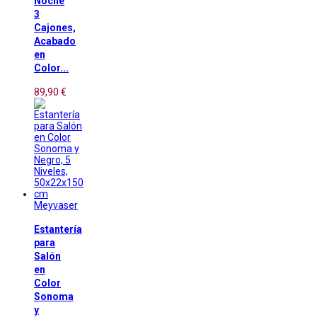
Noche
3
Cajones,
Acabado
en
Color...
89,90 €
Meyvaser
Estantería
para
Salón
en
Color
Sonoma
y