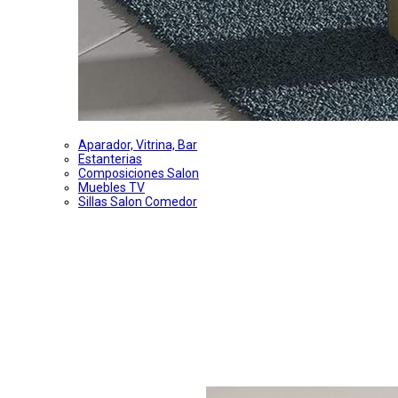
Aparador, Vitrina, Bar
Estanterias
Composiciones Salon
Muebles TV
Sillas Salon Comedor