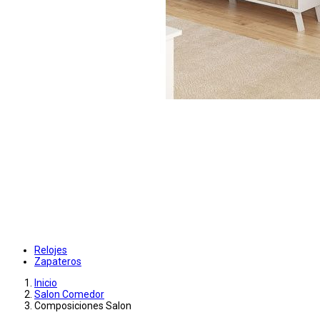
Relojes
Zapateros
Inicio
Salon Comedor
Composiciones Salon