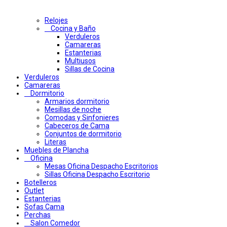
Relojes
Cocina y Baño
Verduleros
Camareras
Estanterias
Multiusos
Sillas de Cocina
Verduleros
Camareras
Dormitorio
Armarios dormitorio
Mesillas de noche
Comodas y Sinfonieres
Cabeceros de Cama
Conjuntos de dormitorio
Literas
Muebles de Plancha
Oficina
Mesas Oficina Despacho Escritorios
Sillas Oficina Despacho Escritorio
Botelleros
Outlet
Estanterias
Sofas Cama
Perchas
Salon Comedor