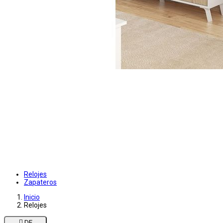
Relojes
Zapateros
Inicio
Relojes

DE