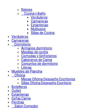
Relojes
Cocina y Baño
Verduleros
Camareras
Estanterias
Multiusos
Sillas de Cocina
Verduleros
Camareras
Dormitorio
Armarios dormitorio
Mesillas de noche
Comodas y Sinfonieres
Cabeceros de Cama
Conjuntos de dormitorio
Literas
Muebles de Plancha
Oficina
Mesas Oficina Despacho Escritorios
Sillas Oficina Despacho Escritorio
Botelleros
Outlet
Estanterias
Sofas Cama
Perchas
Salon Comedor