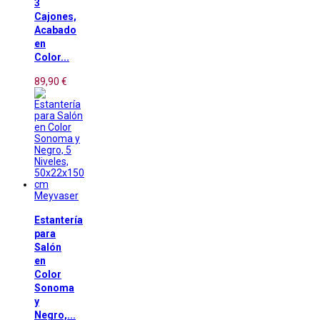
3
Cajones,
Acabado
en
Color...
89,90 €
Meyvaser
Estantería
para
Salón
en
Color
Sonoma
y
Negro,...