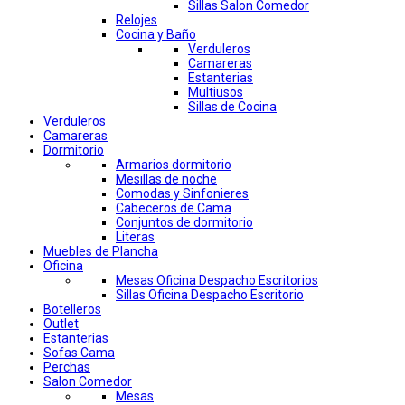
Sillas Salon Comedor
Relojes
Cocina y Baño
Verduleros
Camareras
Estanterias
Multiusos
Sillas de Cocina
Verduleros
Camareras
Dormitorio
Armarios dormitorio
Mesillas de noche
Comodas y Sinfonieres
Cabeceros de Cama
Conjuntos de dormitorio
Literas
Muebles de Plancha
Oficina
Mesas Oficina Despacho Escritorios
Sillas Oficina Despacho Escritorio
Botelleros
Outlet
Estanterias
Sofas Cama
Perchas
Salon Comedor
Mesas