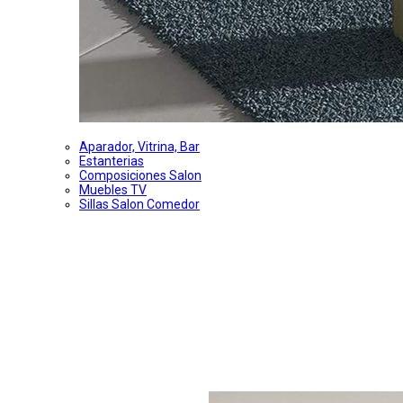
Aparador, Vitrina, Bar
Estanterias
Composiciones Salon
Muebles TV
Sillas Salon Comedor