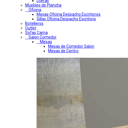
Literas
Muebles de Plancha
Oficina
Mesas Oficina Despacho Escritorios
Sillas Oficina Despacho Escritorio
Botelleros
Outlet
Sofas Cama
Salon Comedor
Mesas
Mesas de Comedor Salon
Mesas de Centro