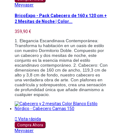
Meyvaser
BricoExpo - Pack Cabecero de 160 x 120 cm +
2 Mesitas de Noche | Color...
359,90 €
1. Elegancia Escandinava Contemporánea: 
Transforma tu habitación en un oasis de estilo 
con nuestro Dormitorio Doble. Compuesto por 
un cabecero y dos mesitas de noche, este 
conjunto es la esencia misma del estilo 
escandinavo contemporáneo. 2. Cabecero: Con 
dimensiones de 160 cm de ancho, 119,3 cm de 
alto y 3,8 cm de fondo, nuestro cabecero es 
una verdadera obra de arte. Con plafones en 
cuadrícula y sobrepuestos, crea una sensación 
de profundidad única que añade dinamismo a 
cualquier espacio.

Vista rápida
Compra Ahora
Meyvaser