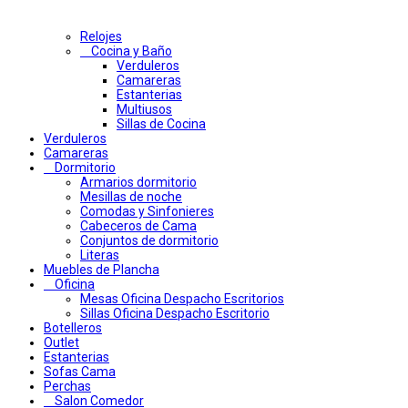
Relojes
Cocina y Baño
Verduleros
Camareras
Estanterias
Multiusos
Sillas de Cocina
Verduleros
Camareras
Dormitorio
Armarios dormitorio
Mesillas de noche
Comodas y Sinfonieres
Cabeceros de Cama
Conjuntos de dormitorio
Literas
Muebles de Plancha
Oficina
Mesas Oficina Despacho Escritorios
Sillas Oficina Despacho Escritorio
Botelleros
Outlet
Estanterias
Sofas Cama
Perchas
Salon Comedor