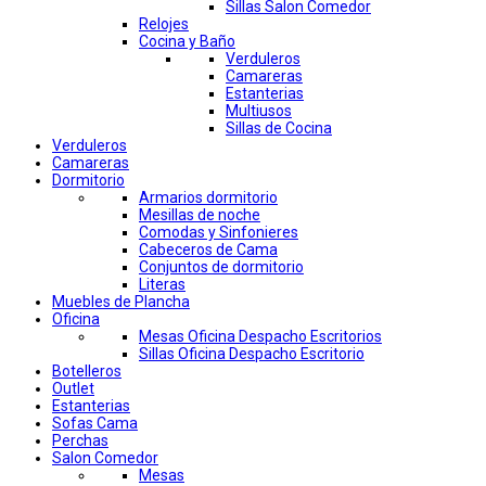
Sillas Salon Comedor
Relojes
Cocina y Baño
Verduleros
Camareras
Estanterias
Multiusos
Sillas de Cocina
Verduleros
Camareras
Dormitorio
Armarios dormitorio
Mesillas de noche
Comodas y Sinfonieres
Cabeceros de Cama
Conjuntos de dormitorio
Literas
Muebles de Plancha
Oficina
Mesas Oficina Despacho Escritorios
Sillas Oficina Despacho Escritorio
Botelleros
Outlet
Estanterias
Sofas Cama
Perchas
Salon Comedor
Mesas