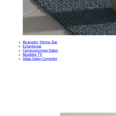
Aparador, Vitrina, Bar
Estanterias
Composiciones Salon
Muebles TV
Sillas Salon Comedor