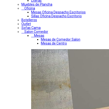
Literas
Muebles de Plancha
Oficina
Mesas Oficina Despacho Escritorios
Sillas Oficina Despacho Escritorio
Botelleros
Outlet
Sofas Cama
Salon Comedor
Mesas
Mesas de Comedor Salon
Mesas de Centro