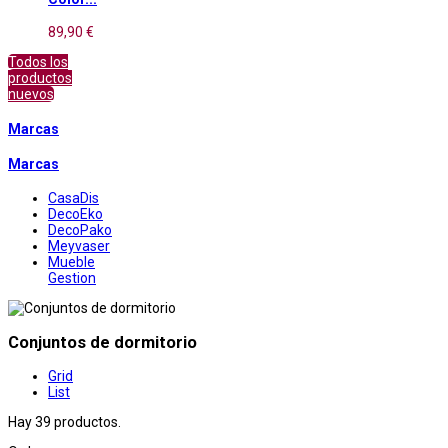
89,90 €
Todos los
productos
nuevos
Marcas
Marcas
CasaDis
DecoEko
DecoPako
Meyvaser
Mueble
Gestion
Conjuntos de dormitorio
Grid
List
Hay 39 productos.