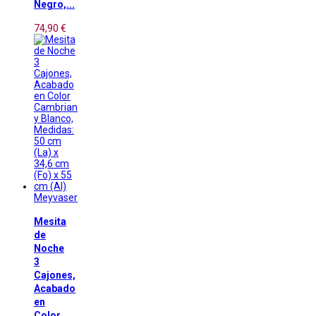
Negro,...
74,90 €
Meyvaser
Mesita
de
Noche
3
Cajones,
Acabado
en
Color...