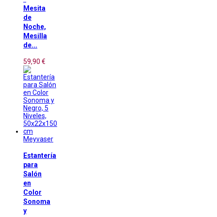
Mesita
de
Noche,
Mesilla
de...
59,90 €
Meyvaser
Estantería
para
Salón
en
Color
Sonoma
y