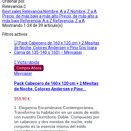
Ordenar por:
Relevancia

Best sales
Relevancia
Nombre, A a Z
Nombre, Z a A
Precio: de más bajo a más alto
Precio, de más alto a
más bajo
Referencia, A a Z
Referencia, Z a A
Mostrando 1-24 de 39 artículo(s)
Filtros activos

Vista rápida
Compra Ahora
Meyvaser
Pack Cabecero de 160 x 120 cm + 2 Mesitas
de Noche, Colores Andersen y Pino...
359,90 €
1. Elegancia Escandinava Contemporánea: 
Transforma tu habitación en un oasis de estilo 
con nuestro Dormitorio Doble. Compuesto por 
un cabecero y dos mesitas de noche, este 
conjunto es la esencia misma del estilo 
escandinavo contemporáneo.