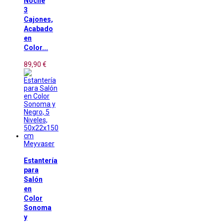
Noche
3
Cajones,
Acabado
en
Color...
89,90 €
Meyvaser
Estantería
para
Salón
en
Color
Sonoma
y