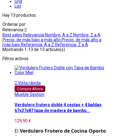
Grid
List
Hay 13 productos.
Ordenar por:
Relevancia

Best sales
Relevancia
Nombre, A a Z
Nombre, Z a A
Precio: de más bajo a más alto
Precio, de más alto a
más bajo
Referencia, A a Z
Referencia, Z a A
Mostrando 1-13 de 13 artículo(s)
Filtros activos

Vista rápida
Compra Ahora
Mueble Gestion
Verdulero frutero doble 4 cestas + 4 baldas
67x37x87 tapa de madera de bambu...
129,90 €
El 
Verdulero Frutero de Cocina Oporto 