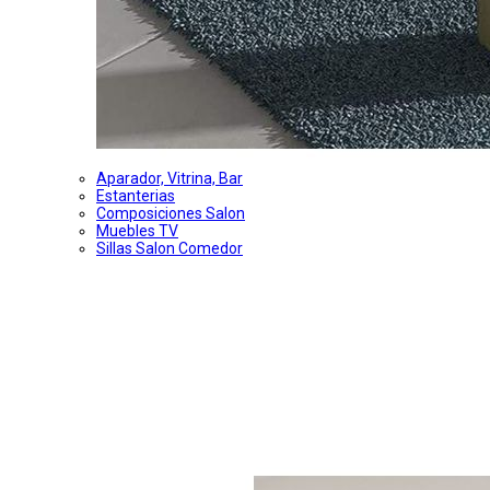
Aparador, Vitrina, Bar
Estanterias
Composiciones Salon
Muebles TV
Sillas Salon Comedor