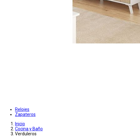
Relojes
Zapateros
Inicio
Cocina y Baño
Verduleros