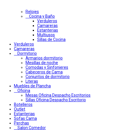
Relojes
Cocina y Baño
Verduleros
Camareras
Estanterias
Multiusos
Sillas de Cocina
Verduleros
Camareras
Dormitorio
Armarios dormitorio
Mesillas de noche
Comodas y Sinfonieres
Cabeceros de Cama
Conjuntos de dormitorio
Literas
Muebles de Plancha
Oficina
Mesas Oficina Despacho Escritorios
Sillas Oficina Despacho Escritorio
Botelleros
Outlet
Estanterias
Sofas Cama
Perchas
Salon Comedor