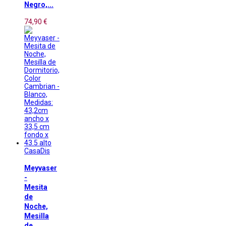
Negro,...
74,90 €
CasaDis
Meyvaser
-
Mesita
de
Noche,
Mesilla
de...