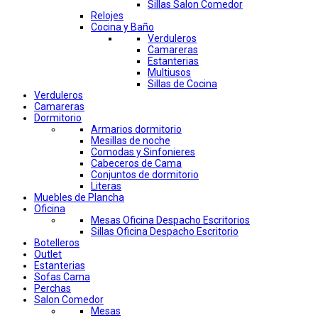
Sillas Salon Comedor
Relojes
Cocina y Baño
Verduleros
Camareras
Estanterias
Multiusos
Sillas de Cocina
Verduleros
Camareras
Dormitorio
Armarios dormitorio
Mesillas de noche
Comodas y Sinfonieres
Cabeceros de Cama
Conjuntos de dormitorio
Literas
Muebles de Plancha
Oficina
Mesas Oficina Despacho Escritorios
Sillas Oficina Despacho Escritorio
Botelleros
Outlet
Estanterias
Sofas Cama
Perchas
Salon Comedor
Mesas