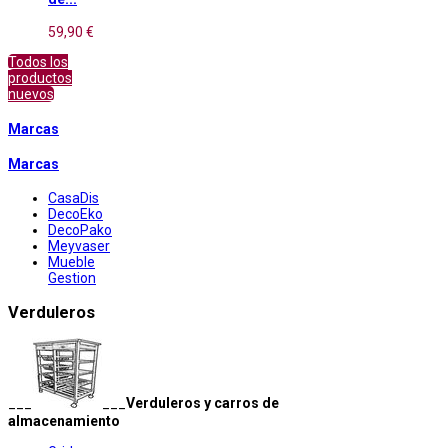
59,90 €
Todos los
productos
nuevos
Marcas
Marcas
CasaDis
DecoEko
DecoPako
Meyvaser
Mueble
Gestion
Verduleros
___
___
Verduleros y carros de
almacenamiento