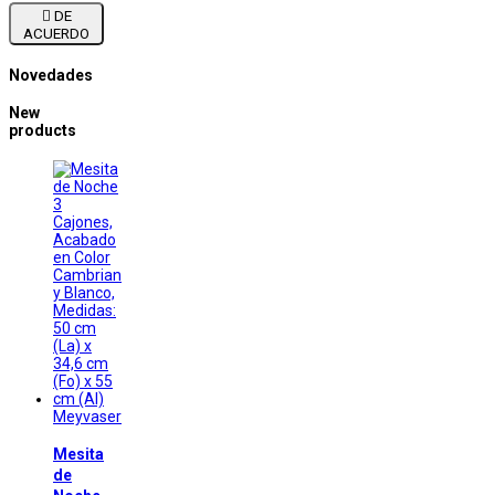

DE
ACUERDO
Novedades
New
products
Meyvaser
Mesita
de