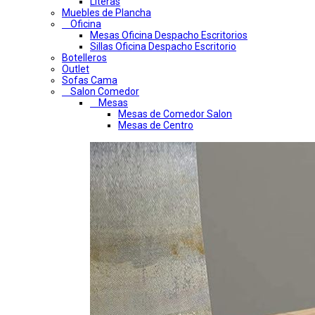
Literas
Muebles de Plancha
Oficina
Mesas Oficina Despacho Escritorios
Sillas Oficina Despacho Escritorio
Botelleros
Outlet
Sofas Cama
Salon Comedor
Mesas
Mesas de Comedor Salon
Mesas de Centro