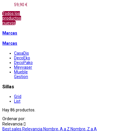
59,90 €
Todos los
productos
nuevos
Marcas
Marcas
CasaDis
DecoEko
DecoPako
Meyvaser
Mueble
Gestion
Sillas
Grid
List
Hay 86 productos.
Ordenar por:
Relevancia

Best sales
Relevancia
Nombre, A a Z
Nombre, Z a A