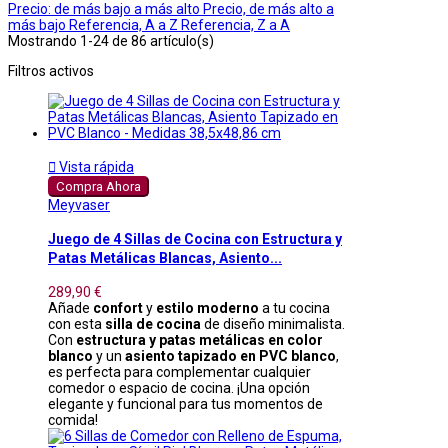
Precio: de más bajo a más alto
Precio, de más alto a
más bajo
Referencia, A a Z
Referencia, Z a A
Mostrando 1-24 de 86 artículo(s)
Filtros activos

Vista rápida
Compra Ahora
Meyvaser
Juego de 4 Sillas de Cocina con Estructura y
Patas Metálicas Blancas, Asiento...
289,90 €
Añade
confort
y
estilo moderno
a tu cocina
con esta
silla de cocina
de diseño minimalista.
Con
estructura y patas metálicas en color
blanco
y un
asiento tapizado en PVC blanco
,
es perfecta para complementar cualquier
comedor o espacio de cocina. ¡Una opción
elegante y funcional para tus momentos de
comida!