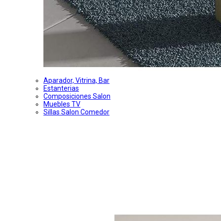
Aparador, Vitrina, Bar
Estanterias
Composiciones Salon
Muebles TV
Sillas Salon Comedor