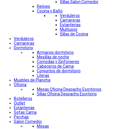
Sillas Salon Comedor
Relojes
Cocina y Baño
Verduleros
Camareras
Estanterias
Multiusos
Sillas de Cocina
Verduleros
Camareras
Dormitorio
Armarios dormitorio
Mesillas de noche
Comodas y Sinfonieres
Cabeceros de Cama
Conjuntos de dormitorio
Literas
Muebles de Plancha
Oficina
Mesas Oficina Despacho Escritorios
Sillas Oficina Despacho Escritorio
Botelleros
Outlet
Estanterias
Sofas Cama
Perchas
Salon Comedor
Mesas