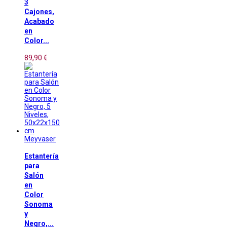
3
Cajones,
Acabado
en
Color...
89,90 €
Meyvaser
Estantería
para
Salón
en
Color
Sonoma
y
Negro,...