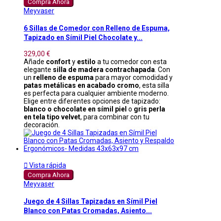
Compra Ahora
Meyvaser
6 Sillas de Comedor con Relleno de Espuma,
Tapizado en Símil Piel Chocolate y...
329,00 €
Añade
confort
y
estilo
a tu comedor con esta
elegante
silla de madera contrachapada
. Con
un
relleno de espuma
para mayor comodidad y
patas metálicas en acabado cromo
, esta silla
es perfecta para cualquier ambiente moderno.
Elige entre diferentes opciones de tapizado:
blanco o chocolate en símil piel
o
gris perla
en tela tipo velvet
, para combinar con tu
decoración.

Vista rápida
Compra Ahora
Meyvaser
Juego de 4 Sillas Tapizadas en Símil Piel
Blanco con Patas Cromadas, Asiento...