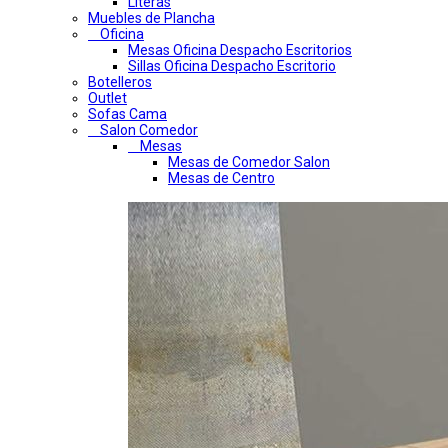
Literas
Muebles de Plancha
Oficina
Mesas Oficina Despacho Escritorios
Sillas Oficina Despacho Escritorio
Botelleros
Outlet
Sofas Cama
Salon Comedor
Mesas
Mesas de Comedor Salon
Mesas de Centro