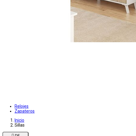
Relojes
Zapateros
Inicio
Sillas

DE