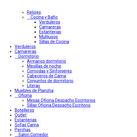
Relojes
Cocina y Baño
Verduleros
Camareras
Estanterias
Multiusos
Sillas de Cocina
Verduleros
Camareras
Dormitorio
Armarios dormitorio
Mesillas de noche
Comodas y Sinfonieres
Cabeceros de Cama
Conjuntos de dormitorio
Literas
Muebles de Plancha
Oficina
Mesas Oficina Despacho Escritorios
Sillas Oficina Despacho Escritorio
Botelleros
Outlet
Estanterias
Sofas Cama
Perchas
Salon Comedor