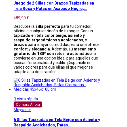
Juego de 2 Sillas con Brazos Tapizadas en
Tela Rosa y Patas en Acabado Negro,...
489,90 €
Descubre la
silla perfecta
para tu comedor,
oficina o cualquier rincón de tu hogar. Con un
tapizado en tela color beige
,
asiento y
respaldo ergonómicos y acolchados
, y
brazos
para mayor comodidad, esta silla ofrece
confort
y
elegancia
. Además, su
mecanismo
giratorio de 180º con retorno automático
la
convierte en una opción ideal para aquellos que
buscan funcionalidad y estilo. ¡Disponible en
varios colores para que elijas el que mejor se
adapte a tu decoración!

Vista rápida
Compra Ahora
Meyvaser
6 Sillas Tapizadas en Tela Beige con Asiento y
Respaldo Acolchados, Patas...