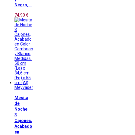
Negro,...
74,90 €
Meyvaser
Mesita
de
Noche
3
Cajones,
Acabado
en