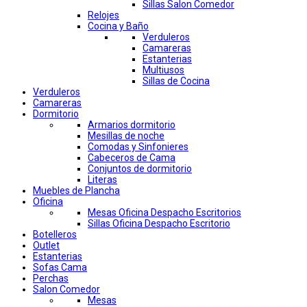
Sillas Salon Comedor
Relojes
Cocina y Baño
Verduleros
Camareras
Estanterias
Multiusos
Sillas de Cocina
Verduleros
Camareras
Dormitorio
Armarios dormitorio
Mesillas de noche
Comodas y Sinfonieres
Cabeceros de Cama
Conjuntos de dormitorio
Literas
Muebles de Plancha
Oficina
Mesas Oficina Despacho Escritorios
Sillas Oficina Despacho Escritorio
Botelleros
Outlet
Estanterias
Sofas Cama
Perchas
Salon Comedor
Mesas