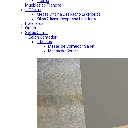
Literas
Muebles de Plancha
Oficina
Mesas Oficina Despacho Escritorios
Sillas Oficina Despacho Escritorio
Botelleros
Outlet
Sofas Cama
Salon Comedor
Mesas
Mesas de Comedor Salon
Mesas de Centro