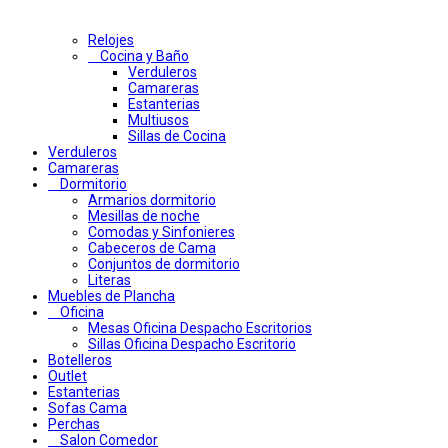
Relojes
Cocina y Baño
Verduleros
Camareras
Estanterias
Multiusos
Sillas de Cocina
Verduleros
Camareras
Dormitorio
Armarios dormitorio
Mesillas de noche
Comodas y Sinfonieres
Cabeceros de Cama
Conjuntos de dormitorio
Literas
Muebles de Plancha
Oficina
Mesas Oficina Despacho Escritorios
Sillas Oficina Despacho Escritorio
Botelleros
Outlet
Estanterias
Sofas Cama
Perchas
Salon Comedor