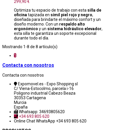
299,90 €
Optimiza tu espacio de trabajo con esta
silla de
oficina
tapizada en
símil piel rojo y negro
,
diseñada para brindarte el máximo confort y un
diseño moderno. Con un
respaldo alto
ergonómico
y un
sistema hidráulico elevador
,
esta silla te garantiza un soporte excepcional
durante todo el día.
Mostrando 1-8 de 8 artículo(s)
1
Contacta con nosotros
Contacta con nosotros
Expomovel.es - Expo Shopping sl
C/ Viena-Estocolmo, parcela i-16
Poligono industrial Cabezo Beaza
30353 Cartagena
Murcia
España
Whatsapp: 34693805620
+34 693 805 620
Online Chat
WhatsApp +34 693 805 620