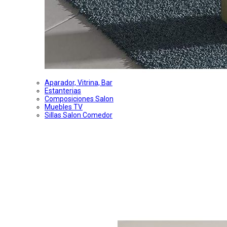
Aparador, Vitrina, Bar
Estanterias
Composiciones Salon
Muebles TV
Sillas Salon Comedor