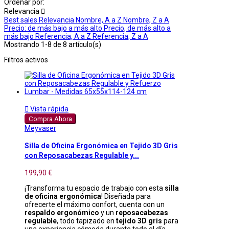
Ordenar por:
Relevancia

Best sales
Relevancia
Nombre, A a Z
Nombre, Z a A
Precio: de más bajo a más alto
Precio, de más alto a
más bajo
Referencia, A a Z
Referencia, Z a A
Mostrando 1-8 de 8 artículo(s)
Filtros activos

Vista rápida
Compra Ahora
Meyvaser
Silla de Oficina Ergonómica en Tejido 3D Gris
con Reposacabezas Regulable y...
199,90 €
¡Transforma tu espacio de trabajo con esta
silla
de oficina ergonómica
! Diseñada para
ofrecerte el máximo confort, cuenta con un
respaldo ergonómico
y un
reposacabezas
regulable
, todo tapizado en
tejido 3D gris
para
una experiencia cómoda durante todo el día.