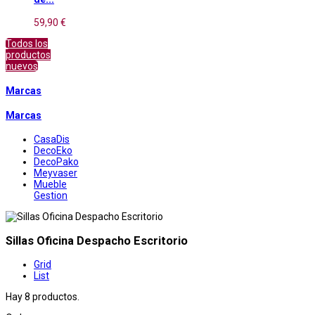
59,90 €
Todos los
productos
nuevos
Marcas
Marcas
CasaDis
DecoEko
DecoPako
Meyvaser
Mueble
Gestion
Sillas Oficina Despacho Escritorio
Grid
List
Hay 8 productos.