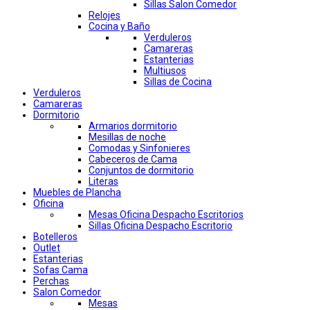
Sillas Salon Comedor
Relojes
Cocina y Baño
Verduleros
Camareras
Estanterias
Multiusos
Sillas de Cocina
Verduleros
Camareras
Dormitorio
Armarios dormitorio
Mesillas de noche
Comodas y Sinfonieres
Cabeceros de Cama
Conjuntos de dormitorio
Literas
Muebles de Plancha
Oficina
Mesas Oficina Despacho Escritorios
Sillas Oficina Despacho Escritorio
Botelleros
Outlet
Estanterias
Sofas Cama
Perchas
Salon Comedor
Mesas