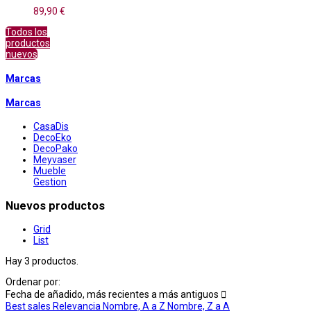
89,90 €
Todos los
productos
nuevos
Marcas
Marcas
CasaDis
DecoEko
DecoPako
Meyvaser
Mueble
Gestion
Nuevos productos
Grid
List
Hay 3 productos.
Ordenar por:
Fecha de añadido, más recientes a más antiguos

Best sales
Relevancia
Nombre, A a Z
Nombre, Z a A