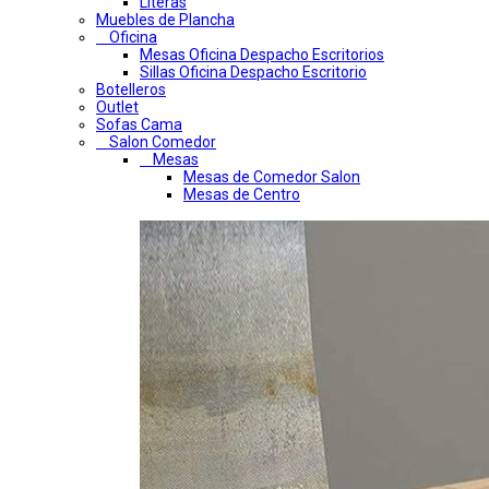
Literas
Muebles de Plancha
Oficina
Mesas Oficina Despacho Escritorios
Sillas Oficina Despacho Escritorio
Botelleros
Outlet
Sofas Cama
Salon Comedor
Mesas
Mesas de Comedor Salon
Mesas de Centro