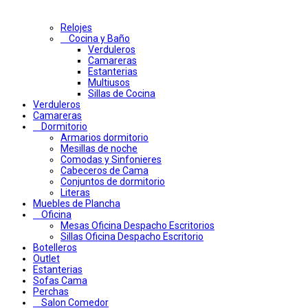
Relojes
Cocina y Baño
Verduleros
Camareras
Estanterias
Multiusos
Sillas de Cocina
Verduleros
Camareras
Dormitorio
Armarios dormitorio
Mesillas de noche
Comodas y Sinfonieres
Cabeceros de Cama
Conjuntos de dormitorio
Literas
Muebles de Plancha
Oficina
Mesas Oficina Despacho Escritorios
Sillas Oficina Despacho Escritorio
Botelleros
Outlet
Estanterias
Sofas Cama
Perchas
Salon Comedor