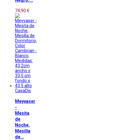
Negro,...
74,90 €
CasaDis
Meyvaser
-
Mesita
de
Noche,
Mesilla
de...