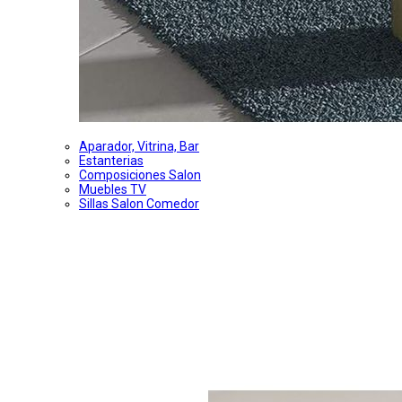
Aparador, Vitrina, Bar
Estanterias
Composiciones Salon
Muebles TV
Sillas Salon Comedor