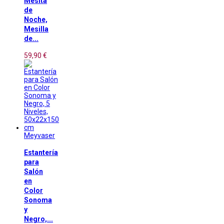
Mesita
de
Noche,
Mesilla
de...
59,90 €
Meyvaser
Estantería
para
Salón
en
Color
Sonoma
y
Negro,...