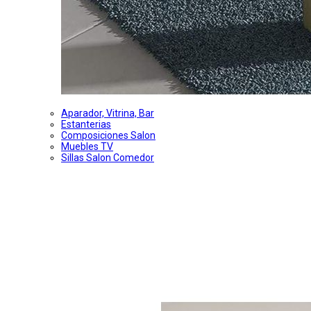
Aparador, Vitrina, Bar
Estanterias
Composiciones Salon
Muebles TV
Sillas Salon Comedor