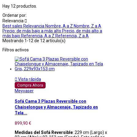
Hay 12 productos.
Ordenar por:
Relevancia

Best sales
Relevancia
Nombre, A a Z
Nombre, Z a A
Precio: de más bajo a más alto
Precio, de más alto a
más bajo
Referencia, A a Z
Referencia, Z a A
Mostrando 1-12 de 12 artículo(s)
Filtros activos

Vista rápida
Compra Ahora
Meyvaser
Sofá Cama 3 Plazas Reversible con
Chaiselongue y Almacenaje, Tapizado en
Tela...
899,90 €
Medidas del Sofá Reversible
: 229 cm (Largo) x