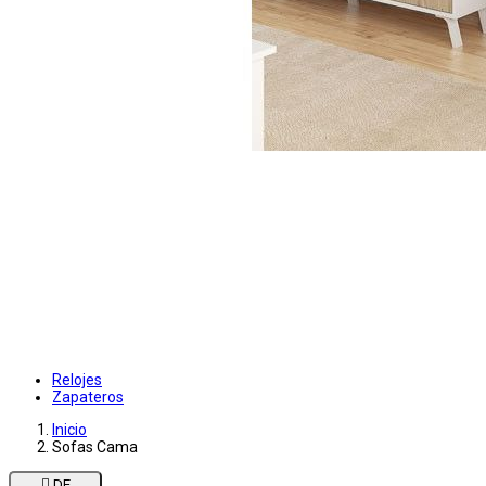
Relojes
Zapateros
Inicio
Sofas Cama

DE