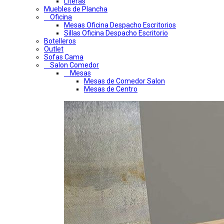
Literas
Muebles de Plancha
Oficina
Mesas Oficina Despacho Escritorios
Sillas Oficina Despacho Escritorio
Botelleros
Outlet
Sofas Cama
Salon Comedor
Mesas
Mesas de Comedor Salon
Mesas de Centro