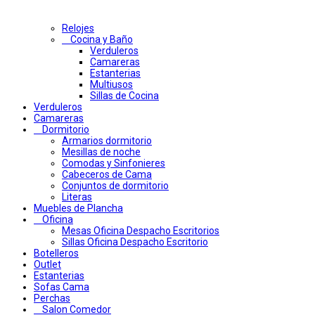
Relojes
Cocina y Baño
Verduleros
Camareras
Estanterias
Multiusos
Sillas de Cocina
Verduleros
Camareras
Dormitorio
Armarios dormitorio
Mesillas de noche
Comodas y Sinfonieres
Cabeceros de Cama
Conjuntos de dormitorio
Literas
Muebles de Plancha
Oficina
Mesas Oficina Despacho Escritorios
Sillas Oficina Despacho Escritorio
Botelleros
Outlet
Estanterias
Sofas Cama
Perchas
Salon Comedor