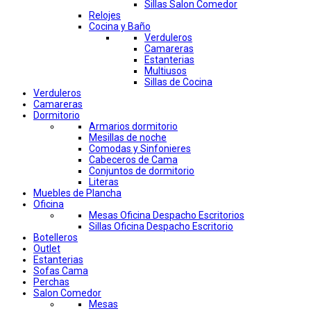
Sillas Salon Comedor
Relojes
Cocina y Baño
Verduleros
Camareras
Estanterias
Multiusos
Sillas de Cocina
Verduleros
Camareras
Dormitorio
Armarios dormitorio
Mesillas de noche
Comodas y Sinfonieres
Cabeceros de Cama
Conjuntos de dormitorio
Literas
Muebles de Plancha
Oficina
Mesas Oficina Despacho Escritorios
Sillas Oficina Despacho Escritorio
Botelleros
Outlet
Estanterias
Sofas Cama
Perchas
Salon Comedor
Mesas