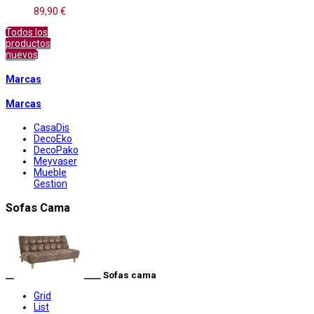
89,90 €
Todos los
productos
nuevos
Marcas
Marcas
CasaDis
DecoEko
DecoPako
Meyvaser
Mueble
Gestion
Sofas Cama
__
____ Sofas cama
Grid
List