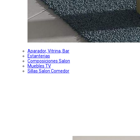
Aparador, Vitrina, Bar
Estanterias
Composiciones Salon
Muebles TV
Sillas Salon Comedor