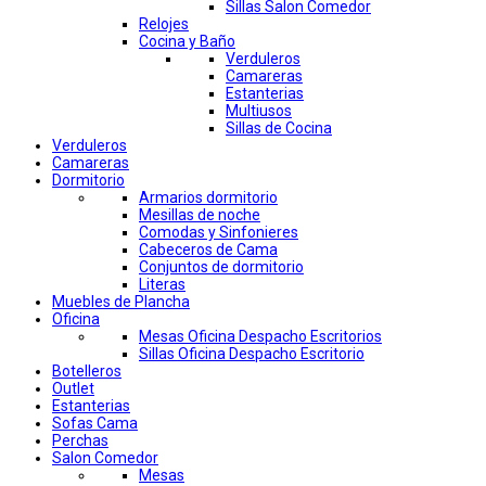
Sillas Salon Comedor
Relojes
Cocina y Baño
Verduleros
Camareras
Estanterias
Multiusos
Sillas de Cocina
Verduleros
Camareras
Dormitorio
Armarios dormitorio
Mesillas de noche
Comodas y Sinfonieres
Cabeceros de Cama
Conjuntos de dormitorio
Literas
Muebles de Plancha
Oficina
Mesas Oficina Despacho Escritorios
Sillas Oficina Despacho Escritorio
Botelleros
Outlet
Estanterias
Sofas Cama
Perchas
Salon Comedor
Mesas