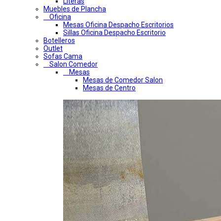
Literas
Muebles de Plancha
Oficina
Mesas Oficina Despacho Escritorios
Sillas Oficina Despacho Escritorio
Botelleros
Outlet
Sofas Cama
Salon Comedor
Mesas
Mesas de Comedor Salon
Mesas de Centro