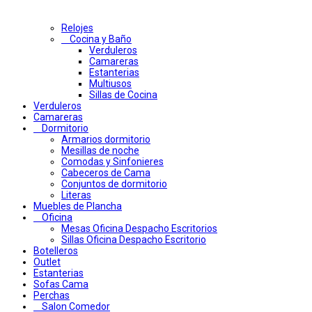
Relojes
Cocina y Baño
Verduleros
Camareras
Estanterias
Multiusos
Sillas de Cocina
Verduleros
Camareras
Dormitorio
Armarios dormitorio
Mesillas de noche
Comodas y Sinfonieres
Cabeceros de Cama
Conjuntos de dormitorio
Literas
Muebles de Plancha
Oficina
Mesas Oficina Despacho Escritorios
Sillas Oficina Despacho Escritorio
Botelleros
Outlet
Estanterias
Sofas Cama
Perchas
Salon Comedor