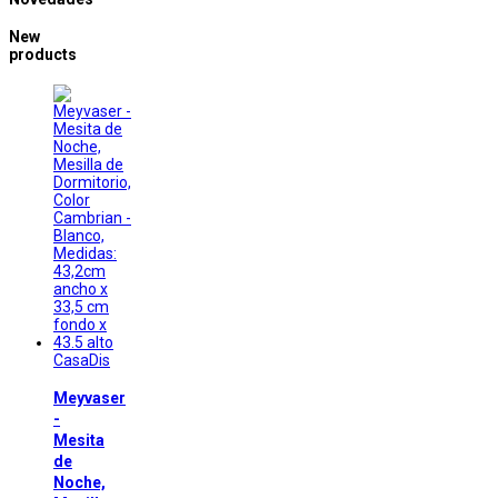
New
products
CasaDis
Meyvaser
-
Mesita
de
Noche,