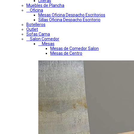
Literas
Muebles de Plancha
Oficina
Mesas Oficina Despacho Escritorios
Sillas Oficina Despacho Escritorio
Botelleros
Outlet
Sofas Cama
Salon Comedor
Mesas
Mesas de Comedor Salon
Mesas de Centro