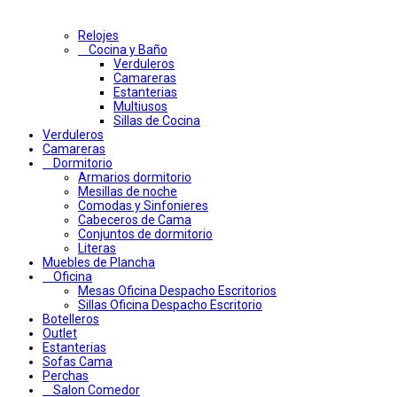
Relojes
Cocina y Baño
Verduleros
Camareras
Estanterias
Multiusos
Sillas de Cocina
Verduleros
Camareras
Dormitorio
Armarios dormitorio
Mesillas de noche
Comodas y Sinfonieres
Cabeceros de Cama
Conjuntos de dormitorio
Literas
Muebles de Plancha
Oficina
Mesas Oficina Despacho Escritorios
Sillas Oficina Despacho Escritorio
Botelleros
Outlet
Estanterias
Sofas Cama
Perchas
Salon Comedor