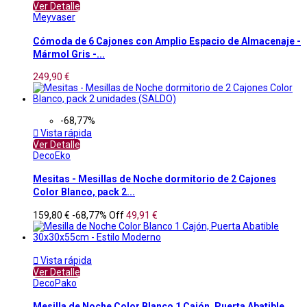
Ver Detalle
Meyvaser
Cómoda de 6 Cajones con Amplio Espacio de Almacenaje -
Mármol Gris -...
249,90 €
-68,77%

Vista rápida
Ver Detalle
DecoEko
Mesitas - Mesillas de Noche dormitorio de 2 Cajones
Color Blanco, pack 2...
159,80 €
-68,77%
Off
49,91 €

Vista rápida
Ver Detalle
DecoPako
Mesilla de Noche Color Blanco 1 Cajón, Puerta Abatible