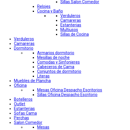
Sillas Salon Comedor
Relojes
Cocina y Baño
Verduleros
Camareras
Estanterias
Multiusos
Sillas de Cocina
Verduleros
Camareras
Dormitorio
Armarios dormitorio
Mesillas de noche
Comodas y Sinfonieres
Cabeceros de Cama
Conjuntos de dormitorio
Literas
Muebles de Plancha
Oficina
Mesas Oficina Despacho Escritorios
Sillas Oficina Despacho Escritorio
Botelleros
Outlet
Estanterias
Sofas Cama
Perchas
Salon Comedor
Mesas