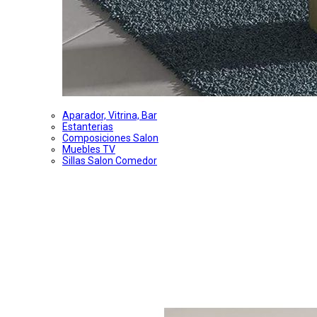
Aparador, Vitrina, Bar
Estanterias
Composiciones Salon
Muebles TV
Sillas Salon Comedor