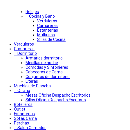
Relojes
Cocina y Baño
Verduleros
Camareras
Estanterias
Multiusos
Sillas de Cocina
Verduleros
Camareras
Dormitorio
Armarios dormitorio
Mesillas de noche
Comodas y Sinfonieres
Cabeceros de Cama
Conjuntos de dormitorio
Literas
Muebles de Plancha
Oficina
Mesas Oficina Despacho Escritorios
Sillas Oficina Despacho Escritorio
Botelleros
Outlet
Estanterias
Sofas Cama
Perchas
Salon Comedor