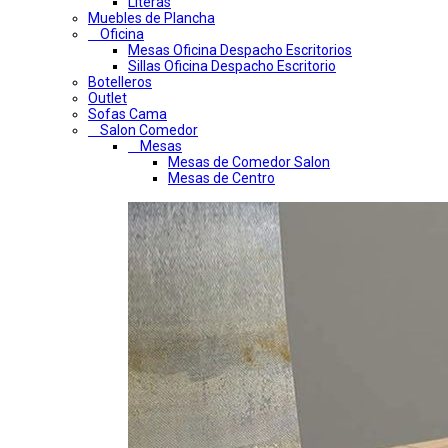
Literas
Muebles de Plancha
Oficina
Mesas Oficina Despacho Escritorios
Sillas Oficina Despacho Escritorio
Botelleros
Outlet
Sofas Cama
Salon Comedor
Mesas
Mesas de Comedor Salon
Mesas de Centro