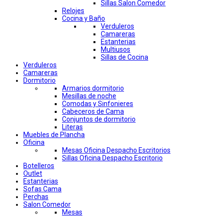
Sillas Salon Comedor
Relojes
Cocina y Baño
Verduleros
Camareras
Estanterias
Multiusos
Sillas de Cocina
Verduleros
Camareras
Dormitorio
Armarios dormitorio
Mesillas de noche
Comodas y Sinfonieres
Cabeceros de Cama
Conjuntos de dormitorio
Literas
Muebles de Plancha
Oficina
Mesas Oficina Despacho Escritorios
Sillas Oficina Despacho Escritorio
Botelleros
Outlet
Estanterias
Sofas Cama
Perchas
Salon Comedor
Mesas