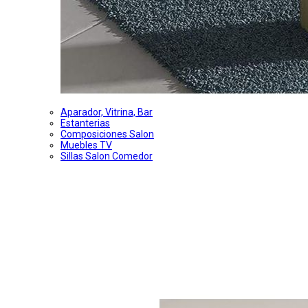
Aparador, Vitrina, Bar
Estanterias
Composiciones Salon
Muebles TV
Sillas Salon Comedor