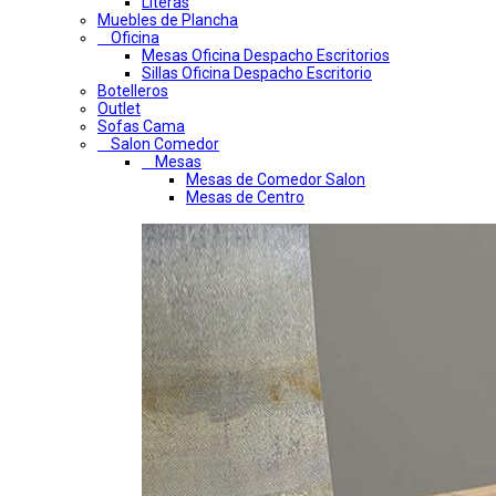
Literas
Muebles de Plancha
Oficina
Mesas Oficina Despacho Escritorios
Sillas Oficina Despacho Escritorio
Botelleros
Outlet
Sofas Cama
Salon Comedor
Mesas
Mesas de Comedor Salon
Mesas de Centro