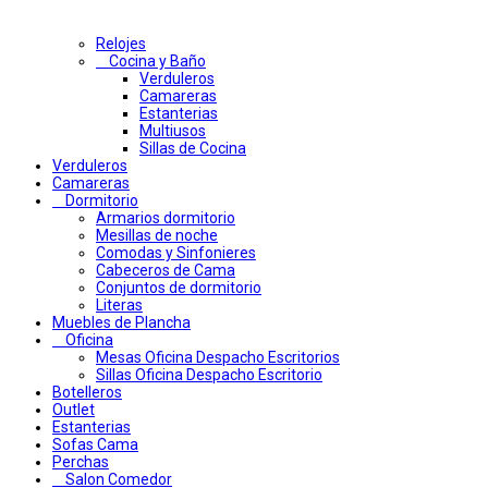
Relojes
Cocina y Baño
Verduleros
Camareras
Estanterias
Multiusos
Sillas de Cocina
Verduleros
Camareras
Dormitorio
Armarios dormitorio
Mesillas de noche
Comodas y Sinfonieres
Cabeceros de Cama
Conjuntos de dormitorio
Literas
Muebles de Plancha
Oficina
Mesas Oficina Despacho Escritorios
Sillas Oficina Despacho Escritorio
Botelleros
Outlet
Estanterias
Sofas Cama
Perchas
Salon Comedor