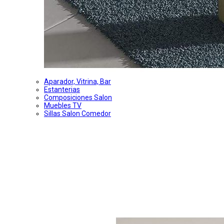
Aparador, Vitrina, Bar
Estanterias
Composiciones Salon
Muebles TV
Sillas Salon Comedor