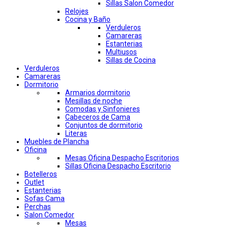
Sillas Salon Comedor
Relojes
Cocina y Baño
Verduleros
Camareras
Estanterias
Multiusos
Sillas de Cocina
Verduleros
Camareras
Dormitorio
Armarios dormitorio
Mesillas de noche
Comodas y Sinfonieres
Cabeceros de Cama
Conjuntos de dormitorio
Literas
Muebles de Plancha
Oficina
Mesas Oficina Despacho Escritorios
Sillas Oficina Despacho Escritorio
Botelleros
Outlet
Estanterias
Sofas Cama
Perchas
Salon Comedor
Mesas