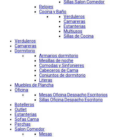
Sillas Salon Comedor
Relojes
Cocina y Baño
Verduleros
Camareras
Estanterias
Multiusos
Sillas de Cocina
Verduleros
Camareras
Dormitorio
Armarios dormitorio
Mesillas de noche
Comodas y Sinfonieres
Cabeceros de Cama
Conjuntos de dormitorio
Literas
Muebles de Plancha
Oficina
Mesas Oficina Despacho Escritorios
Sillas Oficina Despacho Escritorio
Botelleros
Outlet
Estanterias
Sofas Cama
Perchas
Salon Comedor
Mesas