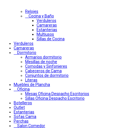
Relojes
Cocina y Baño
Verduleros
Camareras
Estanterias
Multiusos
Sillas de Cocina
Verduleros
Camareras
Dormitorio
Armarios dormitorio
Mesillas de noche
Comodas y Sinfonieres
Cabeceros de Cama
Conjuntos de dormitorio
Literas
Muebles de Plancha
Oficina
Mesas Oficina Despacho Escritorios
Sillas Oficina Despacho Escritorio
Botelleros
Outlet
Estanterias
Sofas Cama
Perchas
Salon Comedor