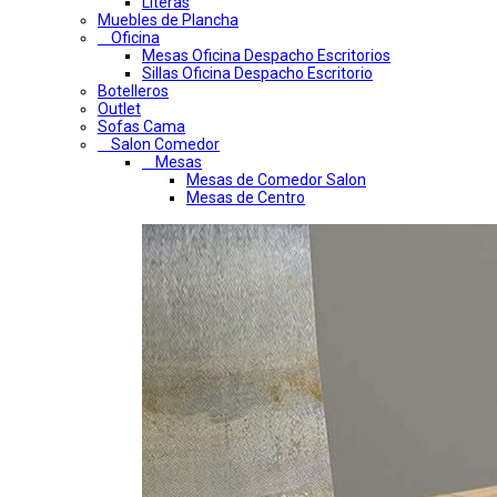
Literas
Muebles de Plancha
Oficina
Mesas Oficina Despacho Escritorios
Sillas Oficina Despacho Escritorio
Botelleros
Outlet
Sofas Cama
Salon Comedor
Mesas
Mesas de Comedor Salon
Mesas de Centro