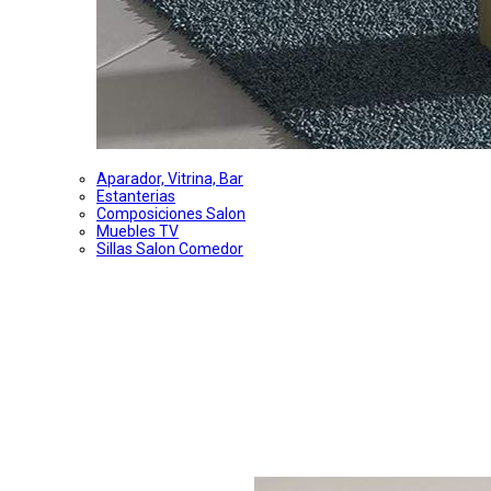
Aparador, Vitrina, Bar
Estanterias
Composiciones Salon
Muebles TV
Sillas Salon Comedor