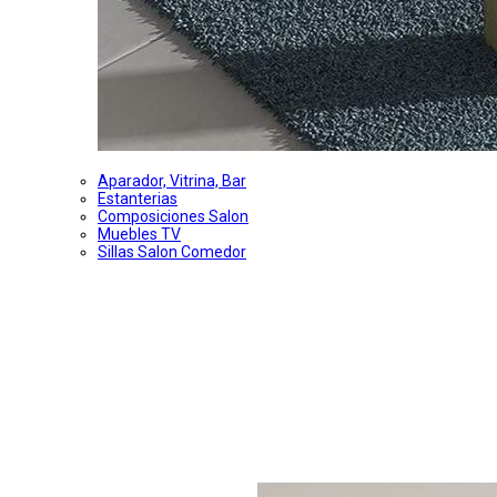
Aparador, Vitrina, Bar
Estanterias
Composiciones Salon
Muebles TV
Sillas Salon Comedor