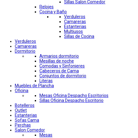
Sillas Salon Comedor
Relojes
Cocina y Baño
Verduleros
Camareras
Estanterias
Multiusos
Sillas de Cocina
Verduleros
Camareras
Dormitorio
Armarios dormitorio
Mesillas de noche
Comodas y Sinfonieres
Cabeceros de Cama
Conjuntos de dormitorio
Literas
Muebles de Plancha
Oficina
Mesas Oficina Despacho Escritorios
Sillas Oficina Despacho Escritorio
Botelleros
Outlet
Estanterias
Sofas Cama
Perchas
Salon Comedor
Mesas