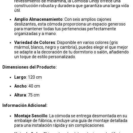
revestimiento de melamina, la Cómoda Cindy ofrece una
construcción robusta y duradera que garantiza una larga vida
útil.
Amplio Almacenamiento
: Con seis amplios cajones
deslizantes, esta cómoda proporciona un espacio generoso
para mantener todas tus pertenencias perfectamente
organizadas y a mano.
Variedad de Colores
: Disponible en varios colores (gris
mármol, blanco, negro y cambria), puedes elegir el que mejor
se adapte a la decoración de tu dormitorio o salón, añadiendo
un toque de estilo personalizado.
Dimensiones del Producto:
Largo
: 120 cm
Ancho
: 40 cm
Altura
: 75 cm
Información Adicional:
Montaje Sencillo
: La cómoda se entrega desmontada en su
embalaje de fábrica, e incluye una guía de montaje detallada
para una instalación rápida y sin complicaciones.