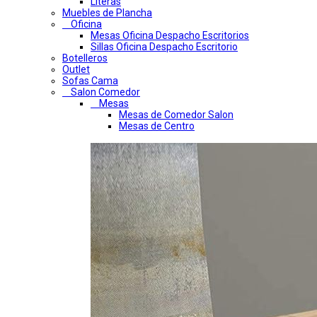
Literas
Muebles de Plancha
Oficina
Mesas Oficina Despacho Escritorios
Sillas Oficina Despacho Escritorio
Botelleros
Outlet
Sofas Cama
Salon Comedor
Mesas
Mesas de Comedor Salon
Mesas de Centro