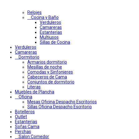
Relojes
Cocina y Baño
Verduleros
Camareras
Estanterias
Multiusos
Sillas de Cocina
Verduleros
Camareras
Dormitorio
Armarios dormitorio
Mesillas de noche
Comodas y Sinfonieres
Cabeceros de Cama
Conjuntos de dormitorio
Literas
Muebles de Plancha
Oficina
Mesas Oficina Despacho Escritorios
Sillas Oficina Despacho Escritorio
Botelleros
Outlet
Estanterias
Sofas Cama
Perchas
Salon Comedor