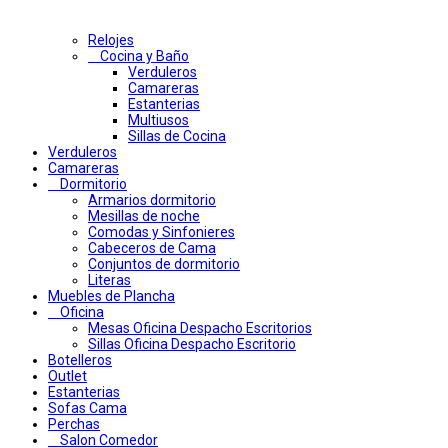
Relojes
Cocina y Baño
Verduleros
Camareras
Estanterias
Multiusos
Sillas de Cocina
Verduleros
Camareras
Dormitorio
Armarios dormitorio
Mesillas de noche
Comodas y Sinfonieres
Cabeceros de Cama
Conjuntos de dormitorio
Literas
Muebles de Plancha
Oficina
Mesas Oficina Despacho Escritorios
Sillas Oficina Despacho Escritorio
Botelleros
Outlet
Estanterias
Sofas Cama
Perchas
Salon Comedor