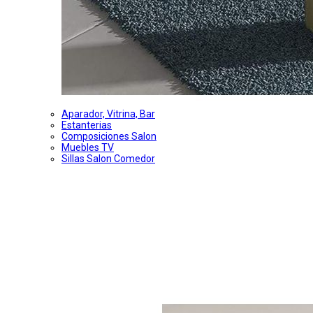
Aparador, Vitrina, Bar
Estanterias
Composiciones Salon
Muebles TV
Sillas Salon Comedor