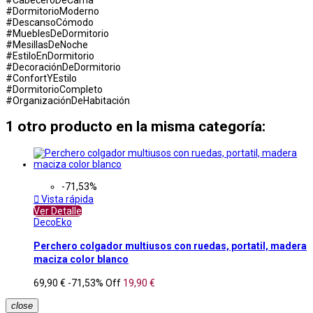
#DormitorioModerno
#DescansoCómodo
#MueblesDeDormitorio
#MesillasDeNoche
#EstiloEnDormitorio
#DecoraciónDeDormitorio
#ConfortYEstilo
#DormitorioCompleto
#OrganizaciónDeHabitación
1 otro producto en la misma categoría:
-71,53%

Vista rápida
Ver Detalle
DecoEko
Perchero colgador multiusos con ruedas, portatil, madera
maciza color blanco
69,90 €
-71,53%
Off
19,90 €
close