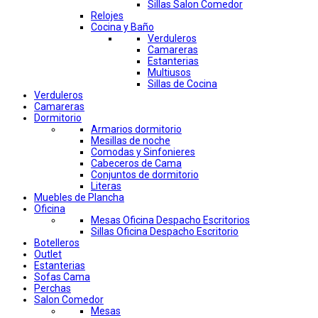
Sillas Salon Comedor
Relojes
Cocina y Baño
Verduleros
Camareras
Estanterias
Multiusos
Sillas de Cocina
Verduleros
Camareras
Dormitorio
Armarios dormitorio
Mesillas de noche
Comodas y Sinfonieres
Cabeceros de Cama
Conjuntos de dormitorio
Literas
Muebles de Plancha
Oficina
Mesas Oficina Despacho Escritorios
Sillas Oficina Despacho Escritorio
Botelleros
Outlet
Estanterias
Sofas Cama
Perchas
Salon Comedor
Mesas