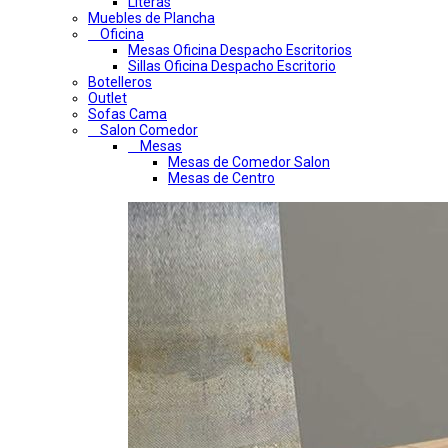
Literas
Muebles de Plancha
Oficina
Mesas Oficina Despacho Escritorios
Sillas Oficina Despacho Escritorio
Botelleros
Outlet
Sofas Cama
Salon Comedor
Mesas
Mesas de Comedor Salon
Mesas de Centro