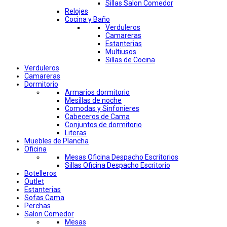
Sillas Salon Comedor
Relojes
Cocina y Baño
Verduleros
Camareras
Estanterias
Multiusos
Sillas de Cocina
Verduleros
Camareras
Dormitorio
Armarios dormitorio
Mesillas de noche
Comodas y Sinfonieres
Cabeceros de Cama
Conjuntos de dormitorio
Literas
Muebles de Plancha
Oficina
Mesas Oficina Despacho Escritorios
Sillas Oficina Despacho Escritorio
Botelleros
Outlet
Estanterias
Sofas Cama
Perchas
Salon Comedor
Mesas