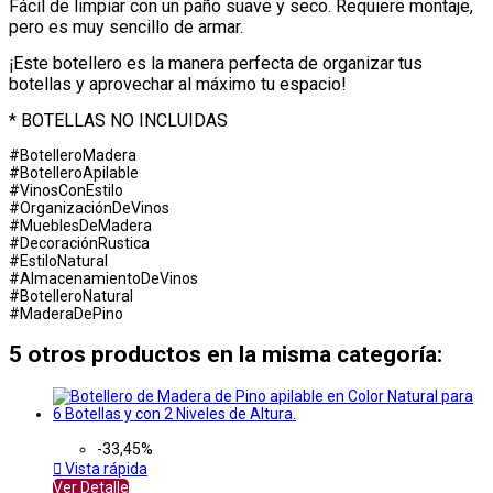
Fácil de limpiar con un paño suave y seco. Requiere montaje,
pero es muy sencillo de armar.
¡Este botellero es la manera perfecta de organizar tus
botellas y aprovechar al máximo tu espacio!
* BOTELLAS NO INCLUIDAS
#BotelleroMadera
#BotelleroApilable
#VinosConEstilo
#OrganizaciónDeVinos
#MueblesDeMadera
#DecoraciónRustica
#EstiloNatural
#AlmacenamientoDeVinos
#BotelleroNatural
#MaderaDePino
5 otros productos en la misma categoría:
-33,45%

Vista rápida
Ver Detalle