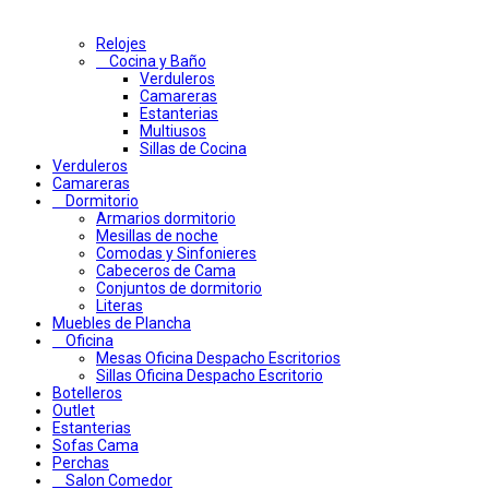
Relojes
Cocina y Baño
Verduleros
Camareras
Estanterias
Multiusos
Sillas de Cocina
Verduleros
Camareras
Dormitorio
Armarios dormitorio
Mesillas de noche
Comodas y Sinfonieres
Cabeceros de Cama
Conjuntos de dormitorio
Literas
Muebles de Plancha
Oficina
Mesas Oficina Despacho Escritorios
Sillas Oficina Despacho Escritorio
Botelleros
Outlet
Estanterias
Sofas Cama
Perchas
Salon Comedor