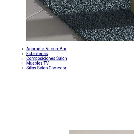
Aparador, Vitrina, Bar
Estanterias
Composiciones Salon
Muebles TV
Sillas Salon Comedor