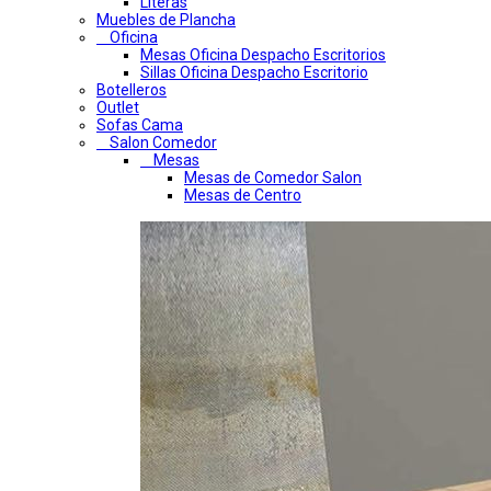
Literas
Muebles de Plancha
Oficina
Mesas Oficina Despacho Escritorios
Sillas Oficina Despacho Escritorio
Botelleros
Outlet
Sofas Cama
Salon Comedor
Mesas
Mesas de Comedor Salon
Mesas de Centro