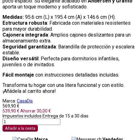
poco espacio. Su elegante acabado en
Andersen y Grafito
aporta un toque moderno y sofisticado.
Medidas:
95.6 cm (L) x 195.4 cm (A) x 146.6 cm (H).
Estructura robusta
: Fabricada con materiales resistentes
para mayor durabilidad.
Cajonera integrada
: Amplios cajones deslizantes para un
almacenamiento extra.
Seguridad garantizada
: Barandilla de protección y escalera
estable.
Diseño versátil
: Perfecta para dormitorios infantiles,
juveniles o de invitados.
Fácil montaje
con instrucciones detalladas incluidas.
Transforma tu hogar con una litera funcional y con estilo.
¡Añádela al carrito ahora!
Marca:
CasaDis
569,90 €
539,90 €
Ahorrar 30,00 €
Impuestos incluidos
Entrega de 15 a 30 dias
Añadir a la cesta
Marca
Vendedor