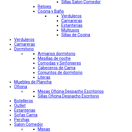
Sillas Salon Comedor
Relojes
Cocina y Baño
Verduleros
Camareras
Estanterias
Multiusos
Sillas de Cocina
Verduleros
Camareras
Dormitorio
Armarios dormitorio
Mesillas de noche
Comodas y Sinfonieres
Cabeceros de Cama
Conjuntos de dormitorio
Literas
Muebles de Plancha
Oficina
Mesas Oficina Despacho Escritorios
Sillas Oficina Despacho Escritorio
Botelleros
Outlet
Estanterias
Sofas Cama
Perchas
Salon Comedor
Mesas