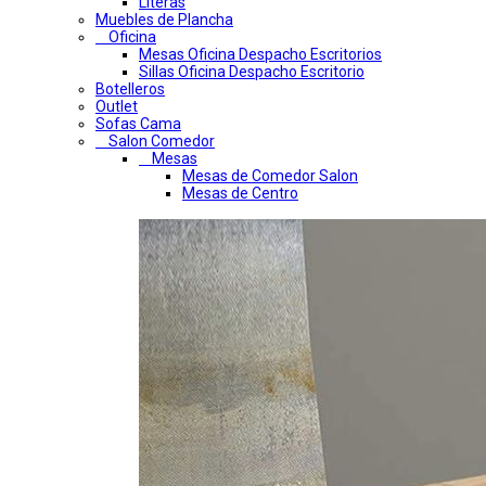
Literas
Muebles de Plancha
Oficina
Mesas Oficina Despacho Escritorios
Sillas Oficina Despacho Escritorio
Botelleros
Outlet
Sofas Cama
Salon Comedor
Mesas
Mesas de Comedor Salon
Mesas de Centro