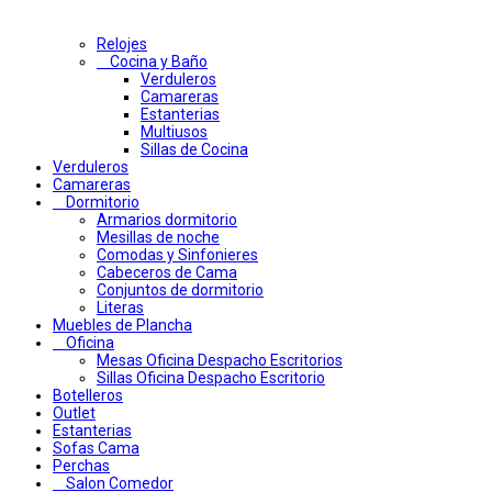
Relojes
Cocina y Baño
Verduleros
Camareras
Estanterias
Multiusos
Sillas de Cocina
Verduleros
Camareras
Dormitorio
Armarios dormitorio
Mesillas de noche
Comodas y Sinfonieres
Cabeceros de Cama
Conjuntos de dormitorio
Literas
Muebles de Plancha
Oficina
Mesas Oficina Despacho Escritorios
Sillas Oficina Despacho Escritorio
Botelleros
Outlet
Estanterias
Sofas Cama
Perchas
Salon Comedor