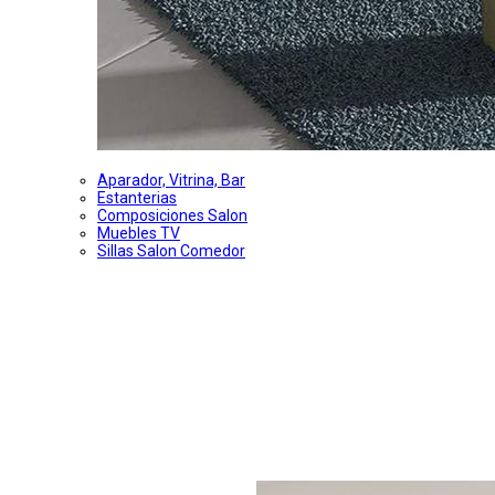
Aparador, Vitrina, Bar
Estanterias
Composiciones Salon
Muebles TV
Sillas Salon Comedor