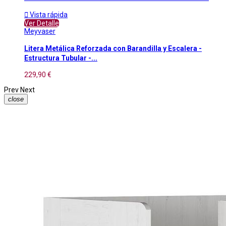

Vista rápida
Ver Detalle
Meyvaser
Litera Metálica Reforzada con Barandilla y Escalera -
Estructura Tubular -...
229,90 €
Prev
Next
close