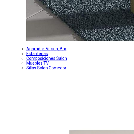
Aparador, Vitrina, Bar
Estanterias
Composiciones Salon
Muebles TV
Sillas Salon Comedor