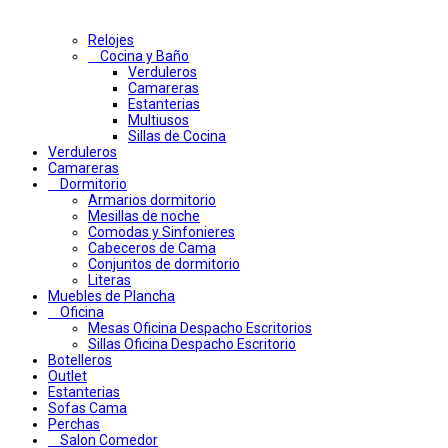
Relojes
Cocina y Baño
Verduleros
Camareras
Estanterias
Multiusos
Sillas de Cocina
Verduleros
Camareras
Dormitorio
Armarios dormitorio
Mesillas de noche
Comodas y Sinfonieres
Cabeceros de Cama
Conjuntos de dormitorio
Literas
Muebles de Plancha
Oficina
Mesas Oficina Despacho Escritorios
Sillas Oficina Despacho Escritorio
Botelleros
Outlet
Estanterias
Sofas Cama
Perchas
Salon Comedor