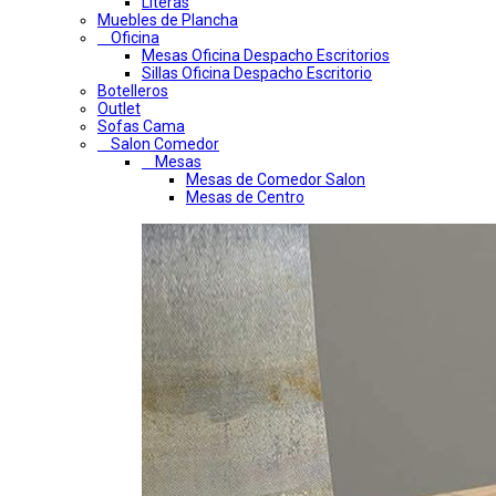
Literas
Muebles de Plancha
Oficina
Mesas Oficina Despacho Escritorios
Sillas Oficina Despacho Escritorio
Botelleros
Outlet
Sofas Cama
Salon Comedor
Mesas
Mesas de Comedor Salon
Mesas de Centro