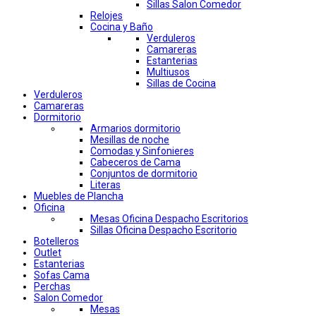
Sillas Salon Comedor
Relojes
Cocina y Baño
Verduleros
Camareras
Estanterias
Multiusos
Sillas de Cocina
Verduleros
Camareras
Dormitorio
Armarios dormitorio
Mesillas de noche
Comodas y Sinfonieres
Cabeceros de Cama
Conjuntos de dormitorio
Literas
Muebles de Plancha
Oficina
Mesas Oficina Despacho Escritorios
Sillas Oficina Despacho Escritorio
Botelleros
Outlet
Estanterias
Sofas Cama
Perchas
Salon Comedor
Mesas