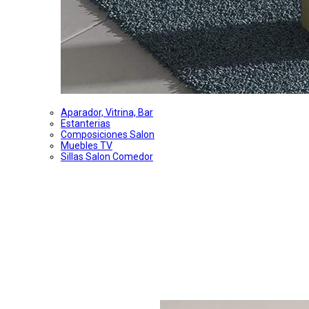
Aparador, Vitrina, Bar
Estanterias
Composiciones Salon
Muebles TV
Sillas Salon Comedor