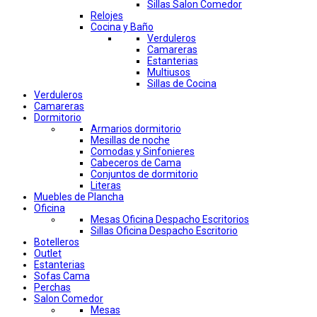
Sillas Salon Comedor
Relojes
Cocina y Baño
Verduleros
Camareras
Estanterias
Multiusos
Sillas de Cocina
Verduleros
Camareras
Dormitorio
Armarios dormitorio
Mesillas de noche
Comodas y Sinfonieres
Cabeceros de Cama
Conjuntos de dormitorio
Literas
Muebles de Plancha
Oficina
Mesas Oficina Despacho Escritorios
Sillas Oficina Despacho Escritorio
Botelleros
Outlet
Estanterias
Sofas Cama
Perchas
Salon Comedor
Mesas