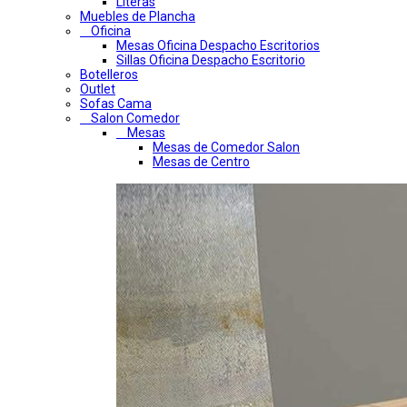
Literas
Muebles de Plancha
Oficina
Mesas Oficina Despacho Escritorios
Sillas Oficina Despacho Escritorio
Botelleros
Outlet
Sofas Cama
Salon Comedor
Mesas
Mesas de Comedor Salon
Mesas de Centro