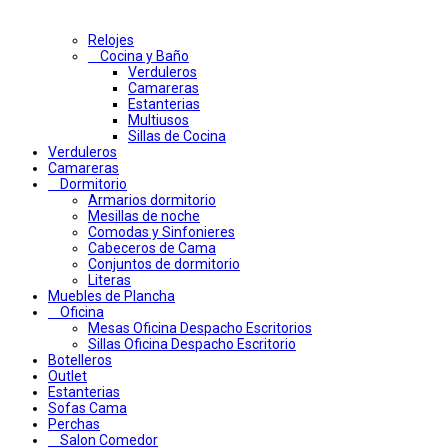
Relojes
Cocina y Baño
Verduleros
Camareras
Estanterias
Multiusos
Sillas de Cocina
Verduleros
Camareras
Dormitorio
Armarios dormitorio
Mesillas de noche
Comodas y Sinfonieres
Cabeceros de Cama
Conjuntos de dormitorio
Literas
Muebles de Plancha
Oficina
Mesas Oficina Despacho Escritorios
Sillas Oficina Despacho Escritorio
Botelleros
Outlet
Estanterias
Sofas Cama
Perchas
Salon Comedor