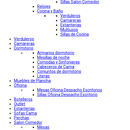
Sillas Salon Comedor
Relojes
Cocina y Baño
Verduleros
Camareras
Estanterias
Multiusos
Sillas de Cocina
Verduleros
Camareras
Dormitorio
Armarios dormitorio
Mesillas de noche
Comodas y Sinfonieres
Cabeceros de Cama
Conjuntos de dormitorio
Literas
Muebles de Plancha
Oficina
Mesas Oficina Despacho Escritorios
Sillas Oficina Despacho Escritorio
Botelleros
Outlet
Estanterias
Sofas Cama
Perchas
Salon Comedor
Mesas