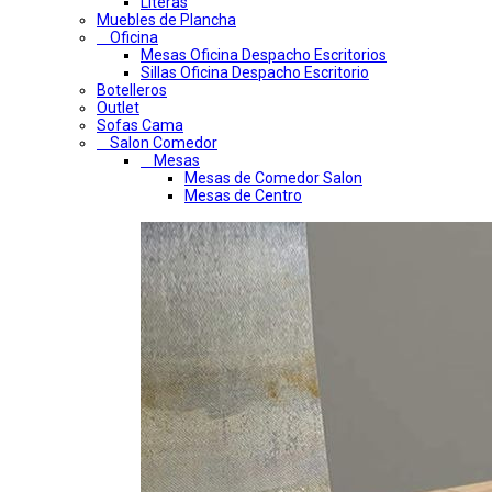
Literas
Muebles de Plancha
Oficina
Mesas Oficina Despacho Escritorios
Sillas Oficina Despacho Escritorio
Botelleros
Outlet
Sofas Cama
Salon Comedor
Mesas
Mesas de Comedor Salon
Mesas de Centro