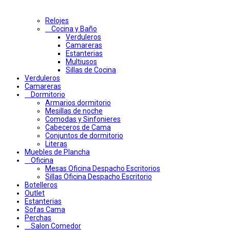
Relojes
Cocina y Baño
Verduleros
Camareras
Estanterias
Multiusos
Sillas de Cocina
Verduleros
Camareras
Dormitorio
Armarios dormitorio
Mesillas de noche
Comodas y Sinfonieres
Cabeceros de Cama
Conjuntos de dormitorio
Literas
Muebles de Plancha
Oficina
Mesas Oficina Despacho Escritorios
Sillas Oficina Despacho Escritorio
Botelleros
Outlet
Estanterias
Sofas Cama
Perchas
Salon Comedor