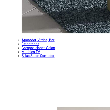
Aparador, Vitrina, Bar
Estanterias
Composiciones Salon
Muebles TV
Sillas Salon Comedor