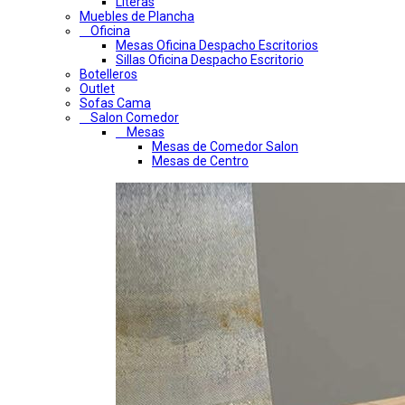
Literas
Muebles de Plancha
Oficina
Mesas Oficina Despacho Escritorios
Sillas Oficina Despacho Escritorio
Botelleros
Outlet
Sofas Cama
Salon Comedor
Mesas
Mesas de Comedor Salon
Mesas de Centro