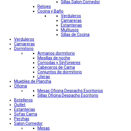
Sillas Salon Comedor
Relojes
Cocina y Baño
Verduleros
Camareras
Estanterias
Multiusos
Sillas de Cocina
Verduleros
Camareras
Dormitorio
Armarios dormitorio
Mesillas de noche
Comodas y Sinfonieres
Cabeceros de Cama
Conjuntos de dormitorio
Literas
Muebles de Plancha
Oficina
Mesas Oficina Despacho Escritorios
Sillas Oficina Despacho Escritorio
Botelleros
Outlet
Estanterias
Sofas Cama
Perchas
Salon Comedor
Mesas