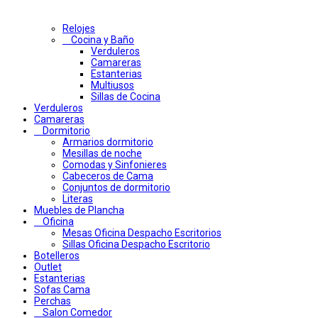
Relojes
Cocina y Baño
Verduleros
Camareras
Estanterias
Multiusos
Sillas de Cocina
Verduleros
Camareras
Dormitorio
Armarios dormitorio
Mesillas de noche
Comodas y Sinfonieres
Cabeceros de Cama
Conjuntos de dormitorio
Literas
Muebles de Plancha
Oficina
Mesas Oficina Despacho Escritorios
Sillas Oficina Despacho Escritorio
Botelleros
Outlet
Estanterias
Sofas Cama
Perchas
Salon Comedor