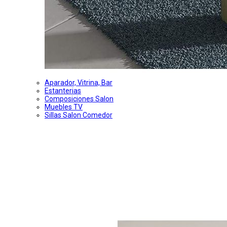
Aparador, Vitrina, Bar
Estanterias
Composiciones Salon
Muebles TV
Sillas Salon Comedor