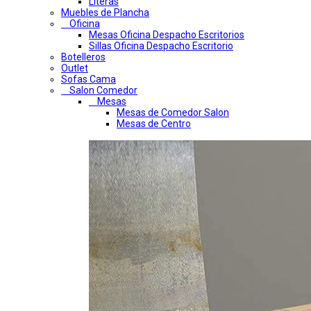
Literas
Muebles de Plancha
Oficina
Mesas Oficina Despacho Escritorios
Sillas Oficina Despacho Escritorio
Botelleros
Outlet
Sofas Cama
Salon Comedor
Mesas
Mesas de Comedor Salon
Mesas de Centro