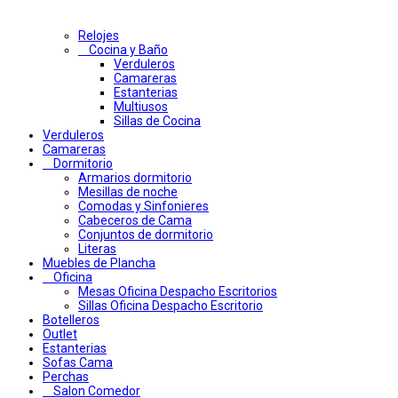
Relojes
Cocina y Baño
Verduleros
Camareras
Estanterias
Multiusos
Sillas de Cocina
Verduleros
Camareras
Dormitorio
Armarios dormitorio
Mesillas de noche
Comodas y Sinfonieres
Cabeceros de Cama
Conjuntos de dormitorio
Literas
Muebles de Plancha
Oficina
Mesas Oficina Despacho Escritorios
Sillas Oficina Despacho Escritorio
Botelleros
Outlet
Estanterias
Sofas Cama
Perchas
Salon Comedor