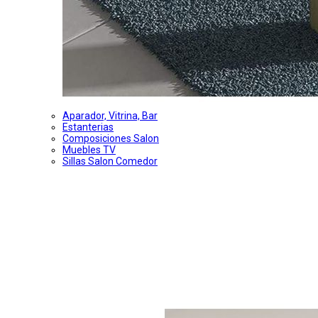
Aparador, Vitrina, Bar
Estanterias
Composiciones Salon
Muebles TV
Sillas Salon Comedor