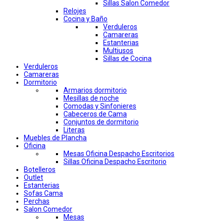
Sillas Salon Comedor
Relojes
Cocina y Baño
Verduleros
Camareras
Estanterias
Multiusos
Sillas de Cocina
Verduleros
Camareras
Dormitorio
Armarios dormitorio
Mesillas de noche
Comodas y Sinfonieres
Cabeceros de Cama
Conjuntos de dormitorio
Literas
Muebles de Plancha
Oficina
Mesas Oficina Despacho Escritorios
Sillas Oficina Despacho Escritorio
Botelleros
Outlet
Estanterias
Sofas Cama
Perchas
Salon Comedor
Mesas