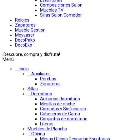
Estanterias
Composiciones Salon
Muebles TV
Sillas Salon Comedor
Relojes
Zapateros
Mueble Gestion
Meyvaser
DecoPako
DecoEko
¡Descubre, compra y disfruta!
Menú
Inicio
Auxiliares
Perchas
Zapateros
Sillas
Dormitorio
Armarios dormitorio
Mesillas de noche
Comodas y Sinfonieres
Cabeceros de Cama
Conjuntos de dormitorio
Literas
Muebles de Plancha
Oficina
Mesas Oficina Despacho Escritorios