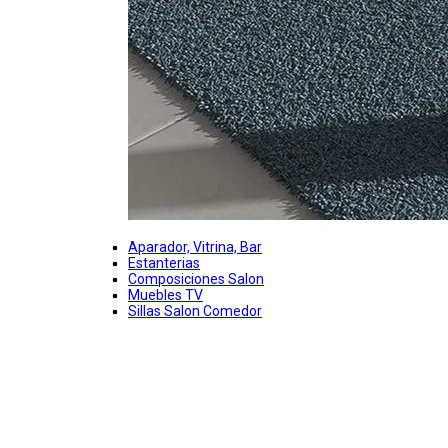
Aparador, Vitrina, Bar
Estanterias
Composiciones Salon
Muebles TV
Sillas Salon Comedor