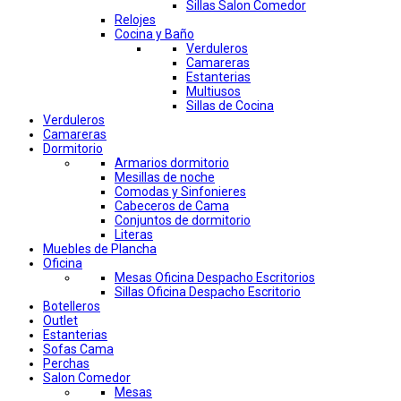
Sillas Salon Comedor
Relojes
Cocina y Baño
Verduleros
Camareras
Estanterias
Multiusos
Sillas de Cocina
Verduleros
Camareras
Dormitorio
Armarios dormitorio
Mesillas de noche
Comodas y Sinfonieres
Cabeceros de Cama
Conjuntos de dormitorio
Literas
Muebles de Plancha
Oficina
Mesas Oficina Despacho Escritorios
Sillas Oficina Despacho Escritorio
Botelleros
Outlet
Estanterias
Sofas Cama
Perchas
Salon Comedor
Mesas