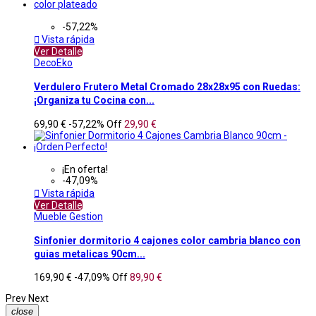
-57,22%

Vista rápida
Ver Detalle
DecoEko
Verdulero Frutero Metal Cromado 28x28x95 con Ruedas:
¡Organiza tu Cocina con...
69,90 €
-57,22%
Off
29,90 €
¡En oferta!
-47,09%

Vista rápida
Ver Detalle
Mueble Gestion
Sinfonier dormitorio 4 cajones color cambria blanco con
guias metalicas 90cm...
169,90 €
-47,09%
Off
89,90 €
Prev
Next
close