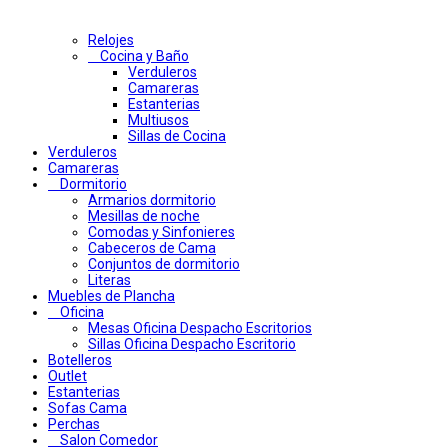
Relojes
Cocina y Baño
Verduleros
Camareras
Estanterias
Multiusos
Sillas de Cocina
Verduleros
Camareras
Dormitorio
Armarios dormitorio
Mesillas de noche
Comodas y Sinfonieres
Cabeceros de Cama
Conjuntos de dormitorio
Literas
Muebles de Plancha
Oficina
Mesas Oficina Despacho Escritorios
Sillas Oficina Despacho Escritorio
Botelleros
Outlet
Estanterias
Sofas Cama
Perchas
Salon Comedor