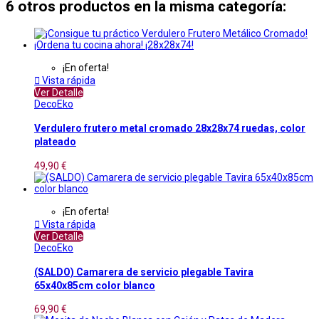
6 otros productos en la misma categoría:
¡En oferta!

Vista rápida
Ver Detalle
DecoEko
Verdulero frutero metal cromado 28x28x74 ruedas, color
plateado
49,90 €
¡En oferta!

Vista rápida
Ver Detalle
DecoEko
(SALDO) Camarera de servicio plegable Tavira
65x40x85cm color blanco
69,90 €