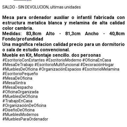
SALDO - SIN DEVOLUCION, ultimas unidades
Mesa para ordenador auxiliar o infantil fabricada con
estructura metalica blanca y melamina de alta calidad
color cambria.
Medidas: 83,8cm Alto - 81,3cm Ancho - 40,8cm
Fondo/profundidad
Una magnifica relacion calidad precio para un dormitorio
o sala de estudio convencional.
Mueble en Kit, Montaje sencillo. dos personas
#EscritorioConEstantes #EscritorioModerno #OficinaEnCasa
#MesaDeTrabajo #EscritorioMultifuncional #DecoraciónHogar
#MueblesDeOficina #OrganizaciónEspacios #EscritorioMelamina
#EscritorioPequeño
#MesaDeOficina
#MesaSintra
#MesaDespacho
#OficinaOrganizada
#MueblesDeOficina
#TrabajoEnCasa
#OrganizaciónDeOficina
#DiseñoDeOficina
#MueblesModernos
#MueblesParaOrdenador