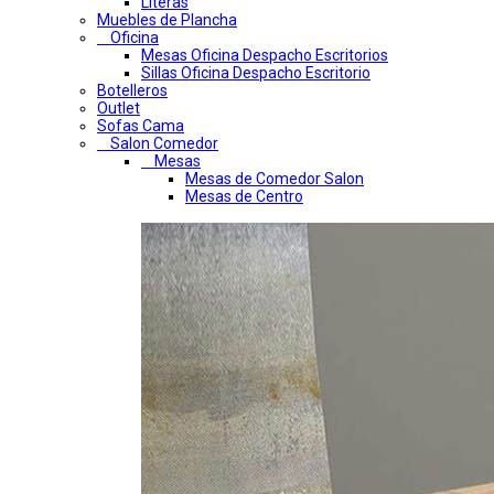
Literas
Muebles de Plancha
Oficina
Mesas Oficina Despacho Escritorios
Sillas Oficina Despacho Escritorio
Botelleros
Outlet
Sofas Cama
Salon Comedor
Mesas
Mesas de Comedor Salon
Mesas de Centro