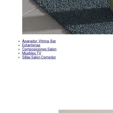
Aparador, Vitrina, Bar
Estanterias
Composiciones Salon
Muebles TV
Sillas Salon Comedor