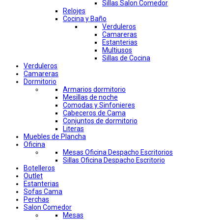
Sillas Salon Comedor
Relojes
Cocina y Baño
Verduleros
Camareras
Estanterias
Multiusos
Sillas de Cocina
Verduleros
Camareras
Dormitorio
Armarios dormitorio
Mesillas de noche
Comodas y Sinfonieres
Cabeceros de Cama
Conjuntos de dormitorio
Literas
Muebles de Plancha
Oficina
Mesas Oficina Despacho Escritorios
Sillas Oficina Despacho Escritorio
Botelleros
Outlet
Estanterias
Sofas Cama
Perchas
Salon Comedor
Mesas