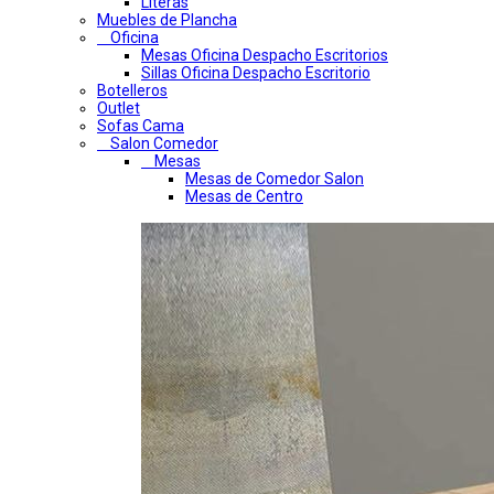
Literas
Muebles de Plancha
Oficina
Mesas Oficina Despacho Escritorios
Sillas Oficina Despacho Escritorio
Botelleros
Outlet
Sofas Cama
Salon Comedor
Mesas
Mesas de Comedor Salon
Mesas de Centro