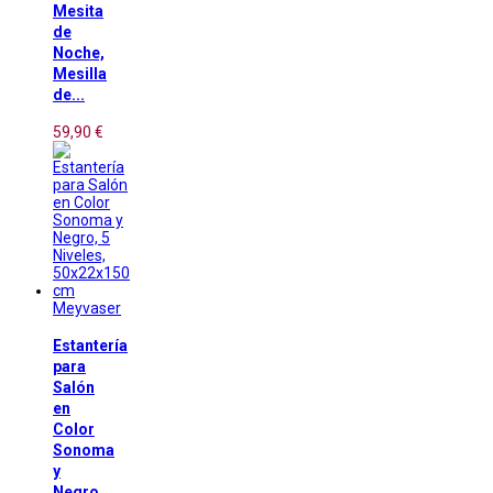
Mesita
de
Noche,
Mesilla
de...
59,90 €
Meyvaser
Estantería
para
Salón
en
Color
Sonoma
y
Negro,...