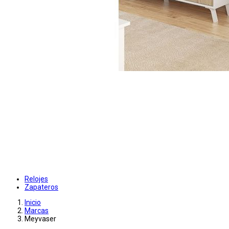
Relojes
Zapateros
Inicio
Marcas
Meyvaser