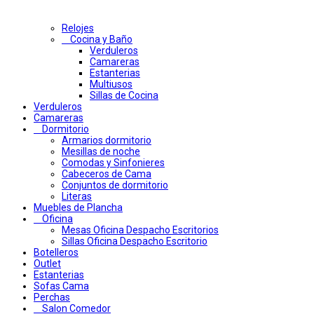
Relojes
Cocina y Baño
Verduleros
Camareras
Estanterias
Multiusos
Sillas de Cocina
Verduleros
Camareras
Dormitorio
Armarios dormitorio
Mesillas de noche
Comodas y Sinfonieres
Cabeceros de Cama
Conjuntos de dormitorio
Literas
Muebles de Plancha
Oficina
Mesas Oficina Despacho Escritorios
Sillas Oficina Despacho Escritorio
Botelleros
Outlet
Estanterias
Sofas Cama
Perchas
Salon Comedor