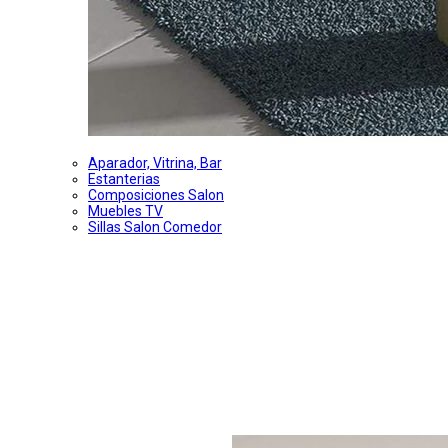
Aparador, Vitrina, Bar
Estanterias
Composiciones Salon
Muebles TV
Sillas Salon Comedor