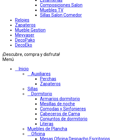
Estanterias
Composiciones Salon
Muebles TV
Sillas Salon Comedor
Relojes
Zapateros
Mueble Gestion
Meyvaser
DecoPako
DecoEko
¡Descubre, compra y disfruta!
Menú
Inicio
Auxiliares
Perchas
Zapateros
Sillas
Dormitorio
Armarios dormitorio
Mesillas de noche
Comodas y Sinfonieres
Cabeceros de Cama
Conjuntos de dormitorio
Literas
Muebles de Plancha
Oficina
Mesas Oficina Despacho Escritorios