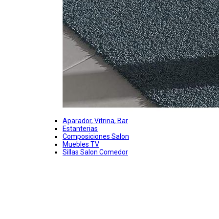
Aparador, Vitrina, Bar
Estanterias
Composiciones Salon
Muebles TV
Sillas Salon Comedor