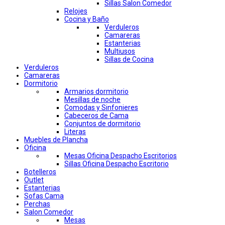
Sillas Salon Comedor
Relojes
Cocina y Baño
Verduleros
Camareras
Estanterias
Multiusos
Sillas de Cocina
Verduleros
Camareras
Dormitorio
Armarios dormitorio
Mesillas de noche
Comodas y Sinfonieres
Cabeceros de Cama
Conjuntos de dormitorio
Literas
Muebles de Plancha
Oficina
Mesas Oficina Despacho Escritorios
Sillas Oficina Despacho Escritorio
Botelleros
Outlet
Estanterias
Sofas Cama
Perchas
Salon Comedor
Mesas