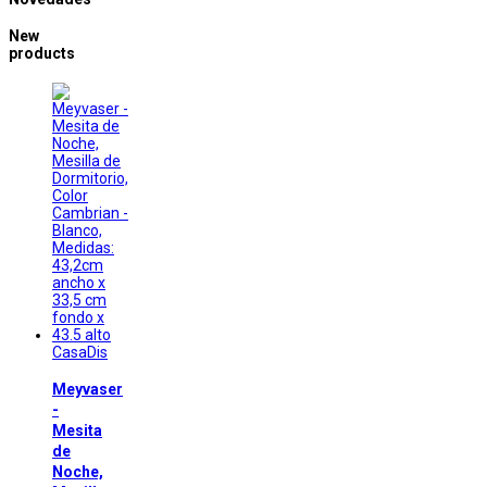
New
products
CasaDis
Meyvaser
-
Mesita
de
Noche,