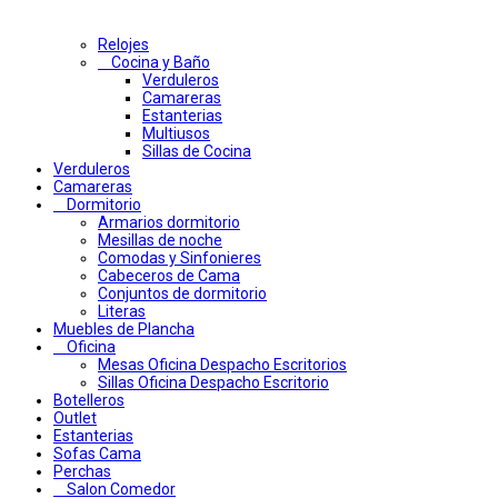
Relojes
Cocina y Baño
Verduleros
Camareras
Estanterias
Multiusos
Sillas de Cocina
Verduleros
Camareras
Dormitorio
Armarios dormitorio
Mesillas de noche
Comodas y Sinfonieres
Cabeceros de Cama
Conjuntos de dormitorio
Literas
Muebles de Plancha
Oficina
Mesas Oficina Despacho Escritorios
Sillas Oficina Despacho Escritorio
Botelleros
Outlet
Estanterias
Sofas Cama
Perchas
Salon Comedor