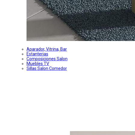
Aparador, Vitrina, Bar
Estanterias
Composiciones Salon
Muebles TV
Sillas Salon Comedor