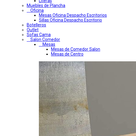
Literas
Muebles de Plancha
Oficina
Mesas Oficina Despacho Escritorios
Sillas Oficina Despacho Escritorio
Botelleros
Outlet
Sofas Cama
Salon Comedor
Mesas
Mesas de Comedor Salon
Mesas de Centro