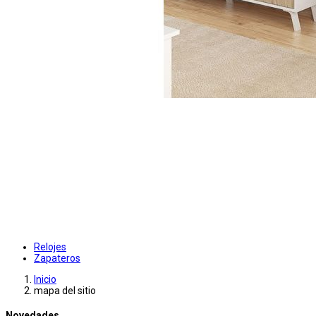
Relojes
Zapateros
Inicio
mapa del sitio
Novedades