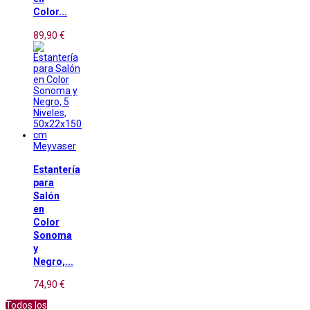
Color...
89,90 €
Meyvaser
Estantería
para
Salón
en
Color
Sonoma
y
Negro,...
74,90 €
Todos los